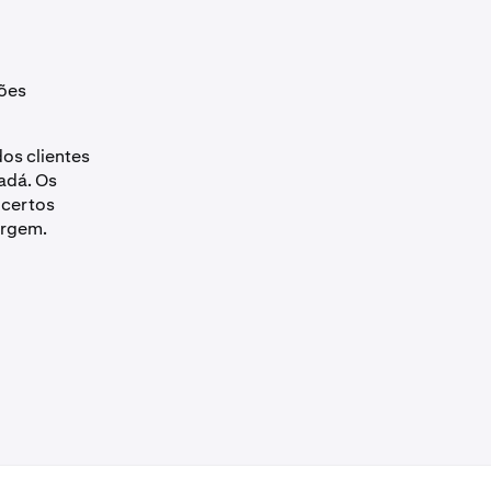
ções
os clientes
adá. Os
 certos
argem.