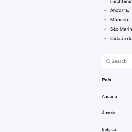
Liechtenst
•
Andorra,
•
Mónaco,
•
São Marin
•
Cidade do
País
Andorra
Áustria
Bélgica