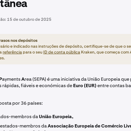
ntânea
ção:
15 de outubro de 2025
trasos nos depósitos
sário e indicado nas instruções de depósito, certifique-se de que o s
ma
referência
para o seu
ID de conta pública
Kraken, que começa com 
es.
P
ayments
A
rea (SEPA) é uma iniciativa da União Europeia que
s rápidas, fiáveis e económicas de
Euro (EUR)
entre contas ba
osta por 36 países:
tados-membros da
União Europeia,
o estados-membros da
Associação Europeia de Comércio Liv