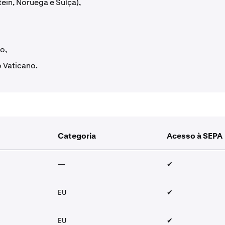
ein, Noruega e Suíça),
o,
 Vaticano.
Categoria
Acesso à SEPA
—
✔︎
EU
✔︎
EU
✔︎