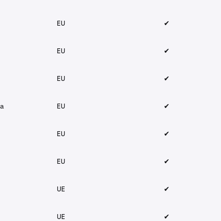
EU
✔︎
EU
✔︎
EU
✔︎
ca
EU
✔︎
EU
✔︎
EU
✔︎
UE
✔︎
UE
✔︎