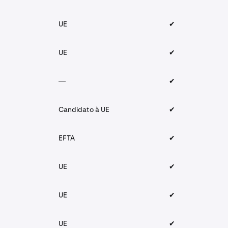
UE
✔︎
UE
✔︎
—
✔︎
Candidato à UE
✔︎
EFTA
✔︎
UE
✔︎
UE
✔︎
UE
✔︎