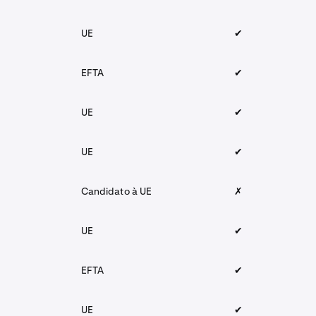
UE
✔︎
EFTA
✔︎
UE
✔︎
UE
✔︎
Candidato à UE
✗
UE
✔︎
EFTA
✔︎
UE
✔︎