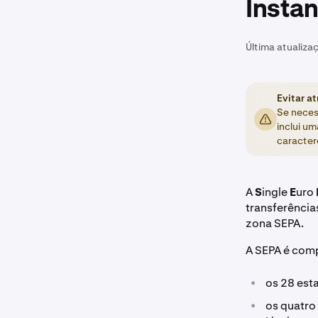
Insta
Última atualiza
Evitar a
Se neces
inclui u
caracter
A
S
ingle
E
uro
transferência
zona SEPA.
A SEPA é comp
•
os 28 es
•
os quatr