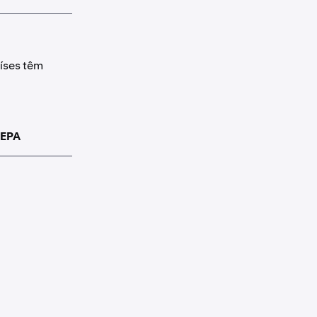
íses têm
SEPA