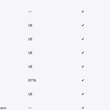
—
✔︎
UE
✔︎
UE
✔︎
UE
✔︎
UE
✔︎
EFTA
✔︎
UE
✔︎
cano
—
✔︎