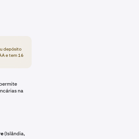
eu depósito
AA e tem 16
 permite
ncárias na
re
(Islândia,