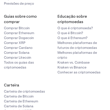
Previsões de preço
Se precisar de mais ajuda, consulte o nosso
artigo
Como faço para depositar AUD
ou entre em contato
Guias sobre como
Educação sobre
com a nossa
equipe de apoio 24 horas por dia, 7 dias
comprar
criptomoedas
por semana.
Comprar Bitcoin
O que é criptomoeda?
Comprar Ethereum
O que é Bitcoin?
PayID:
o PayID é outro serviço de pagamento
Comprar Dogecoin
O que é Ethereum?
instantâneo disponível para clientes da Kraken na
Comprar XRP
Melhores plataformas de
Austrália, o qual permite enviar AUD para um endereço
Comprar Cardano
futuros de criptomoedas
de e-mail.
Comprar Solana
Melhores plataformas de
Comprar Litecoin
cripto
Encontrará o seu endereço de e-mail PayID exclusivo
Todos os guias das
Kraken vs. Coinbase
junto aos seus detalhes de transferência bancária Osko
criptomoedas
Kraken vs Binance
ao selecionar Transferência bancária/Osko como o
Conhecer as criptomoedas
método de depósito de AUD. Se precisar de mais ajuda,
consulte o nosso guia
Como faço para depositar AUD
ou
Carteira
entre em contato com a nossa
equipa de apoio 24 horas
Carteira de criptomoedas
por dia, 7 dias por semana.
Carteira de Bitcoin
Carteira de Ethereum
Infelizmente, de momento não suportamos
Carteira de Solana
levantamentos PayID, mas estamos a trabalhar nisso.