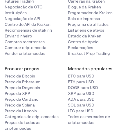
Futures Trading
Carreiras na Kraken
Pode verificar no
site do Osko
, procurando o seu
Negociação de OTC
Blogue da Kraken
banco ou instituição financeira.
Instituições
Programador da Kraken
Negociação de API
Sala de imprensa
Centro de API da Kraken
Programa de afiliados
•
Como posso garantir que meu depósito usa Osko?
Recompensas de staking
Listagens de ativos
Enviar dinheiro
Estado da Kraken
Se o seu banco suportar Osko, este será
Compras recorrentes
Centro de Apoio
automaticamente ativado ao fazer um depósito.
Comprar criptomoeda
Reclamações
Lembre-se de que alguns bancos têm limites diários
Vender criptomoedas
Breakout Prop Trading
para o montante que pode ser transferido com Osko
por dia. Recomendamos entrar em contato com o
Procurar preços
seu banco para obter mais detalhes sobre os
Mercados populares
respetivos limites.
Preço da Bitcoin
BTC para USD
Preço da Ethereum
ETH para USD
Preço da Dogecoin
DOGE para USD
•
Onde estão os meus detalhes de transferência
Preço da XRP
XRP para USD
bancária Osko?
Preço da Cardano
ADA para USD
Preço da Solana
SOL para USD
Quando quiser depositar AUD, selecione
Preço da Litecoin
LTC para USD
Transferência bancária/Osko como método de
Categorias de criptomoedas
Todos os mercados de
depósito e irá encontrar o nome da conta, o número
Preços de todas as
criptomoedas
criptomoedas
e o BSB para transferir.