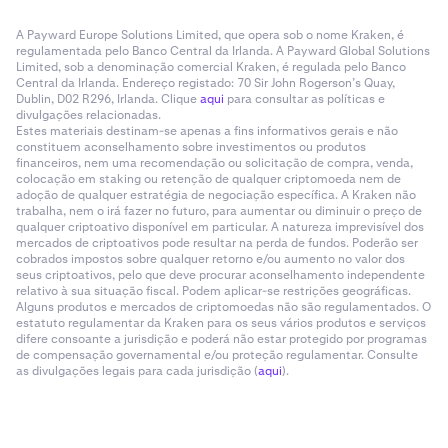
A Payward Europe Solutions Limited, que opera sob o nome Kraken, é
regulamentada pelo Banco Central da Irlanda. A Payward Global Solutions
Limited, sob a denominação comercial Kraken, é regulada pelo Banco
Central da Irlanda. Endereço registado: 70 Sir John Rogerson’s Quay,
Dublin, D02 R296, Irlanda. Clique
aqui
para consultar as políticas e
divulgações relacionadas.
Estes materiais destinam-se apenas a fins informativos gerais e não
constituem aconselhamento sobre investimentos ou produtos
financeiros, nem uma recomendação ou solicitação de compra, venda,
colocação em staking ou retenção de qualquer criptomoeda nem de
adoção de qualquer estratégia de negociação específica. A Kraken não
trabalha, nem o irá fazer no futuro, para aumentar ou diminuir o preço de
qualquer criptoativo disponível em particular. A natureza imprevisível dos
mercados de criptoativos pode resultar na perda de fundos. Poderão ser
cobrados impostos sobre qualquer retorno e/ou aumento no valor dos
seus criptoativos, pelo que deve procurar aconselhamento independente
relativo à sua situação fiscal. Podem aplicar-se restrições geográficas.
Alguns produtos e mercados de criptomoedas não são regulamentados. O
estatuto regulamentar da Kraken para os seus vários produtos e serviços
difere consoante a jurisdição e poderá não estar protegido por programas
de compensação governamental e/ou proteção regulamentar. Consulte
as divulgações legais para cada jurisdição (
aqui
).