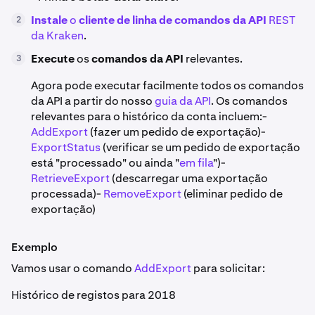
Instale
o
cliente de linha de comandos da API
REST
2
da Kraken
.
Execute
os
comandos da API
relevantes.
3
Agora pode executar facilmente todos os comandos
da API a partir do nosso
guia da API
. Os comandos
relevantes para o histórico da conta incluem:-
AddExport
(fazer um pedido de exportação)-
ExportStatus
(verificar se um pedido de exportação
está "processado" ou ainda "
em fila
")-
RetrieveExport
(descarregar uma exportação
processada)-
RemoveExport
(eliminar pedido de
exportação)
Exemplo
Vamos usar o comando
AddExport
para solicitar:
Histórico de registos para 2018