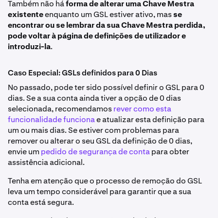
Por fim, clique em
Desbloquear agora,
e utilize a sua
4
Também não há
forma de alterar uma Chave Mestra
sua página de definições de utilizador. Clique
Chave Mestra para remover o GSL imediatamente.
existente
enquanto um GSL estiver ativo, mas
se
em
Desativar GSL
no lado direito do banner.
encontrar ou se lembrar da sua Chave Mestra perdida,
pode voltar à página de definições de utilizador e
Isto iniciará o temporizador de remoção e dar-lhe-á
4
introduzi-la
.
a opção de desbloquear o GSL imediatamente,
introduzindo a sua Chave Mestra. O tempo restante
e a hora exata da remoção são apresentados para
Caso Especial: GSLs definidos para 0 Dias
sua conveniência.
No passado, pode ter sido possível definir o GSL para 0
dias. Se a sua conta ainda tiver a opção de 0 dias
selecionada, recomendamos
rever como esta
funcionalidade funciona
e atualizar esta definição para
um ou mais dias. Se estiver com problemas para
remover ou alterar o seu GSL da definição de 0 dias,
envie um
pedido de segurança de conta
para obter
assistência adicional.
Tenha em atenção que o processo de remoção do GSL
leva um tempo considerável para garantir que a sua
conta está segura.