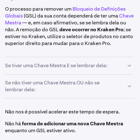
O processo para remover um
Bloqueio de Definições
Globais
(GSL) da sua conta dependerá de ter uma
Chave
Mestra
— e, em caso afirmativo, se se lembra dela ou
não. A remoção do GSL
deve ocorrer no Kraken Pro
; se
estiver no Kraken, utilize o seletor de produtos no canto
superior direito para mudar para o Kraken Pro.
Se tiver uma Chave Mestra E se lembrar dela:
Se não tiver uma Chave Mestra OU não se
Inicie sessão na sua conta Kraken no Kraken Pro
.
1
lembrar dela:
Clique no
ícone de perfil
no canto superior direito da
2
página.
Inicie sessão na sua conta Kraken no Kraken Pro
.
1
Não nos é possível acelerar este tempo de espera.
Será apresentado um banner na parte superior da
3
Clique no
ícone de perfil
no canto superior direito da
sua página de definições de utilizador. Clique
2
Não há
forma de adicionar uma nova Chave Mestra
página.
em
Desativar GSL
no lado direito do banner.
enquanto um GSL estiver ativo.
Será apresentado um banner na parte superior da
3