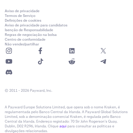
Passo 2 – Liquidação total
1 760 000
Mesmo conceito base que uma liquidação Coin-M, com
Aviso de privacidade
uma diferença essencial: é aplicada uma Comissão de
1 007 379
Termos de Serviço
Definições de cookies
Liquidação Total quando este passo é ativado. A
Aviso de privacidade para candidatos
752 621
comissão corresponde a metade da percentagem
Isenção de Responsabilidade
mínima de margem de manutenção do contrato. (ex.:
Regras de negociação na bolsa
Centro de conformidade
para PF_XBTUSD, a comissão de liquidação é de 0,5%,
Não vender/partilhar
FI_BTCUSD_200228
metade do mínimo de 1% de MM).
300 000
Exemplo:
Tem uma posição longa de 10 contratos
PF_XBTUSD com um preço de entrada de 20 000 $. Valor
300 000
total da posição: 200 000 $. A sua margem de
0
manutenção é de 2 000 $.
A liquidação é ativada quando o preço de referência
© 2011 - 2026 Payward, Inc.
atinge 19 200 $.
O contrato FI foi totalmente vendido no mercado aberto.
O contrato PI só foi parcialmente executado – pelo que
É debitada imediatamente uma comissão de liquidação
A Payward Europe Solutions Limited, que opera sob o nome Kraken, é
os restantes 752 621 contratos foram atribuídos a
regulamentada pelo Banco Central da Irlanda. A Payward Global Solutions
de 1 000 $ (0,5% × 200 000 $)
fornecedores de liquidez.
Limited, sob a denominação comercial Kraken, é regulada pelo Banco
Central da Irlanda. Endereço registado: 70 Sir John Rogerson’s Quay,
É submetida uma ordem de venda IOC em torno de 19
Dublin, D02 R296, Irlanda. Clique
aqui
para consultar as políticas e
Receberá uma notificação por e-mail
caso a sua
divulgações relacionadas.
100 $ — o preço ao qual o seu capital de margem seria