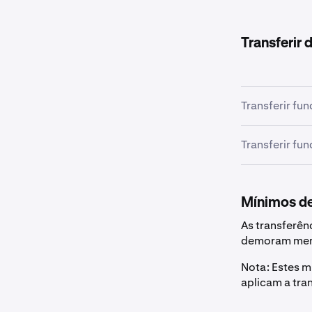
Transferir 
Transferir fu
Para negociar 
Transferir fu
diretamente p
Para negociar
Transferir fu
spot diretame
Mínimos de
•
As transferên
Navegue a
•
Navegue a
demoram meno
•
Clique no 
•
Clique no 
Nota: Estes m
•
Clique e
aplicam a tra
•
seguida, 
Escolha a
•
Após o env
•
Introduza 