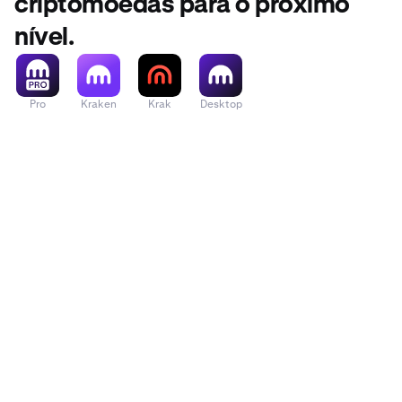
criptomoedas para o próximo
nível.
Pro
Kraken
Krak
Desktop