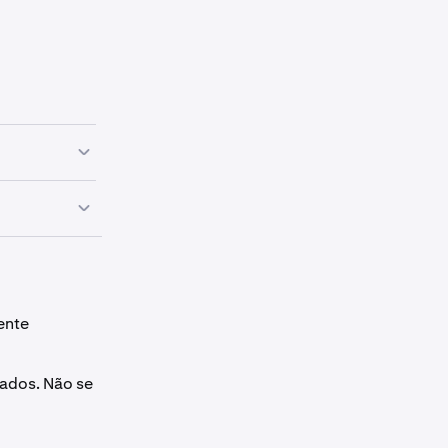
spot
ua carteira
ente
os.
vados. Não se
ferência e, em
rã.
s nossos