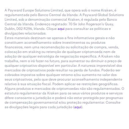
A Payward Europe Solutions Limited, que opera sob o nome Kraken, é
regulamentada pelo Banco Central da Irlanda. A Payward Global Solutions
Limited, sob a denominação comercial Kraken, é regulada pelo Banco
Central da Irlanda. Endereço registado: 70 Sir John Rogerson’s Quay,
Dublin, D02 R296, Irlanda. Clique
aqui
para consultar as políticas e
divulgações relacionadas.
Estes materiais destinam-se apenas a fins informativos gerais e não
constituem aconselhamento sobre investimentos ou produtos
financeiros, nem uma recomendação ou solicitação de compra, venda,
colocação em staking ou retenção de qualquer criptomoeda nem de
adoção de qualquer estratégia de negociação específica. A Kraken não
trabalha, nem o irá fazer no futuro, para aumentar ou diminuir o preço de
qualquer criptoativo disponível em particular. A natureza imprevisível dos
mercados de criptoativos pode resultar na perda de fundos. Poderão ser
cobrados impostos sobre qualquer retorno e/ou aumento no valor dos
seus criptoativos, pelo que deve procurar aconselhamento independente
relativo à sua situação fiscal. Podem aplicar-se restrições geográficas.
Alguns produtos e mercados de criptomoedas não são regulamentados. O
estatuto regulamentar da Kraken para os seus vários produtos e serviços
difere consoante a jurisdição e poderá não estar protegido por programas
de compensação governamental e/ou proteção regulamentar. Consulte
as divulgações legais para cada jurisdição (
aqui
).