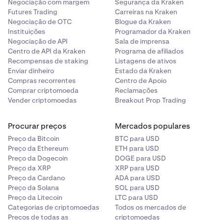
Negociação com margem
Segurança da Kraken
histórico da Kraken.
Futures Trading
Carreiras na Kraken
Negociação de OTC
Blogue da Kraken
Nota: Isto é diferente de simplesmente alterar a
Instituições
Programador da Kraken
formatação numa coluna.
Negociação de API
Sala de imprensa
Centro de API da Kraken
Programa de afiliados
Importante
: Se guardou quaisquer alterações ao
Recompensas de staking
Listagens de ativos
ficheiro de histórico numa aplicação de folha de
Enviar dinheiro
Estado da Kraken
cálculo com configurações incompatíveis, terá de
Compras recorrentes
Centro de Apoio
descarregar novamente um novo ficheiro de histórico
Comprar criptomoeda
Reclamações
do nosso website.
Vender criptomoedas
Breakout Prop Trading
Microsoft Excel
Procurar preços
Mercados populares
As configurações devem ser as seguintes:
Preço da Bitcoin
BTC para USD
Preço da Ethereum
ETH para USD
Separador decimal: "." (ponto)
Preço da Dogecoin
DOGE para USD
Separador de milhares: "," (vírgula)
Preço da XRP
XRP para USD
Preço da Cardano
ADA para USD
Para mais detalhes, consulte este guia de suporte para
Preço da Solana
SOL para USD
Microsoft Excel:
Como alterar o caráter usado para
Preço da Litecoin
LTC para USD
separar milhares ou decimais
.
Categorias de criptomoedas
Todos os mercados de
Preços de todas as
criptomoedas