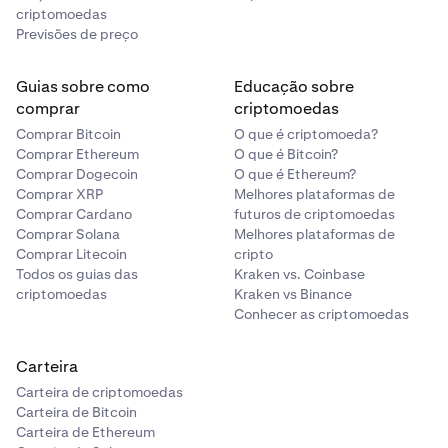
criptomoedas
Google Sheets
Previsões de preço
Em "Ficheiro" > "Definições", certifique-se de que
"Localização" está definida para um país que utilize o
Guias sobre como
Educação sobre
ponto decimal, como os EUA, Canadá, Reino Unido,
comprar
criptomoedas
Austrália ou Nova Zelândia.
Comprar Bitcoin
O que é criptomoeda?
Comprar Ethereum
O que é Bitcoin?
Comprar Dogecoin
O que é Ethereum?
Comprar XRP
Melhores plataformas de
Comprar Cardano
futuros de criptomoedas
Comprar Solana
Melhores plataformas de
Comprar Litecoin
cripto
Todos os guias das
Kraken vs. Coinbase
criptomoedas
Kraken vs Binance
Conhecer as criptomoedas
Carteira
Carteira de criptomoedas
Carteira de Bitcoin
Carteira de Ethereum