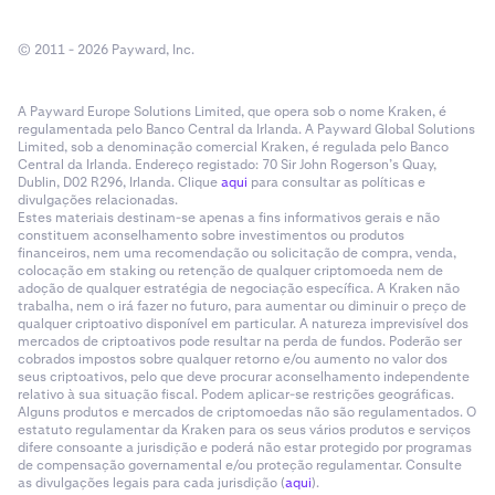
© 2011 - 2026 Payward, Inc.
A Payward Europe Solutions Limited, que opera sob o nome Kraken, é
regulamentada pelo Banco Central da Irlanda. A Payward Global Solutions
Limited, sob a denominação comercial Kraken, é regulada pelo Banco
Central da Irlanda. Endereço registado: 70 Sir John Rogerson’s Quay,
Dublin, D02 R296, Irlanda. Clique
aqui
para consultar as políticas e
divulgações relacionadas.
Estes materiais destinam-se apenas a fins informativos gerais e não
constituem aconselhamento sobre investimentos ou produtos
financeiros, nem uma recomendação ou solicitação de compra, venda,
colocação em staking ou retenção de qualquer criptomoeda nem de
adoção de qualquer estratégia de negociação específica. A Kraken não
trabalha, nem o irá fazer no futuro, para aumentar ou diminuir o preço de
qualquer criptoativo disponível em particular. A natureza imprevisível dos
mercados de criptoativos pode resultar na perda de fundos. Poderão ser
cobrados impostos sobre qualquer retorno e/ou aumento no valor dos
seus criptoativos, pelo que deve procurar aconselhamento independente
relativo à sua situação fiscal. Podem aplicar-se restrições geográficas.
Alguns produtos e mercados de criptomoedas não são regulamentados. O
estatuto regulamentar da Kraken para os seus vários produtos e serviços
difere consoante a jurisdição e poderá não estar protegido por programas
de compensação governamental e/ou proteção regulamentar. Consulte
as divulgações legais para cada jurisdição (
aqui
).