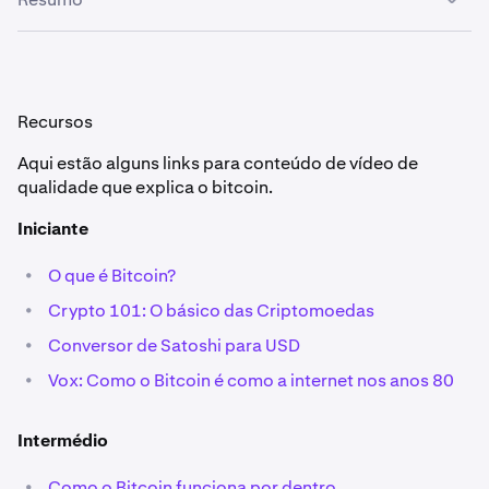
privacidade para os clientes, embora apenas algumas
circunstâncias raras, razão pela qual
exigimos um certo
criptomoedas façam disso o seu foco principal (Monero,
número de confirmações antes de creditar depósitos de
Zcash).
As criptomoedas são um registo financeiro distribuído
criptomoedas
.
que é partilhado por todo o mundo. Os exemplos mais
famosos de criptomoedas são Bitcoin (BTC) e Ethereum
Recursos
(ETH), mas existem inúmeras outras. Consulte
a lista
completa de criptomoedas disponíveis na Kraken
.
Aqui estão alguns links para conteúdo de vídeo de
qualidade que explica o bitcoin.
Iniciante
•
O que é Bitcoin?
•
Crypto 101: O básico das Criptomoedas
•
Conversor de Satoshi para USD
•
Vox: Como o Bitcoin é como a internet nos anos 80
Intermédio
•
Como o Bitcoin funciona por dentro