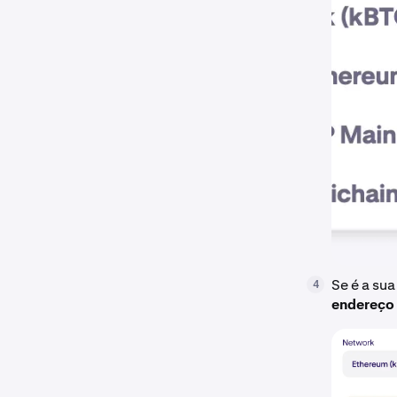
Se é a su
4
endereço 