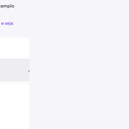
exemplo
 e seja