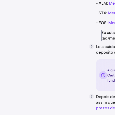
- XLM:
Mem
- STX:
Me
- EOS:
Mem
Se esti
tag/me
Leia cuid
6
depósito 
Algu
Cert
fund
Depois de
7
assim que
prazos de