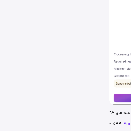
*
Algumas 
- XRP:
Eti