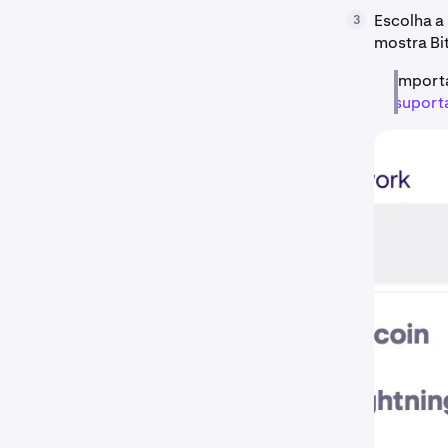
Escolha a
3
mostra Bi
Import
suport