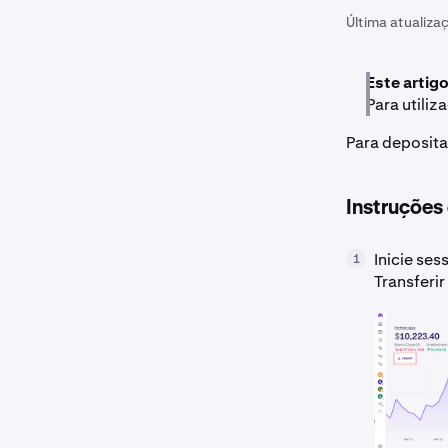
Última atualiza
Este artig
Para utili
Para deposita
Instruções
Inicie se
1
Transferir