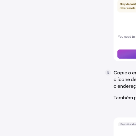
Copie o e
5
o ícone de
o endere
Também po