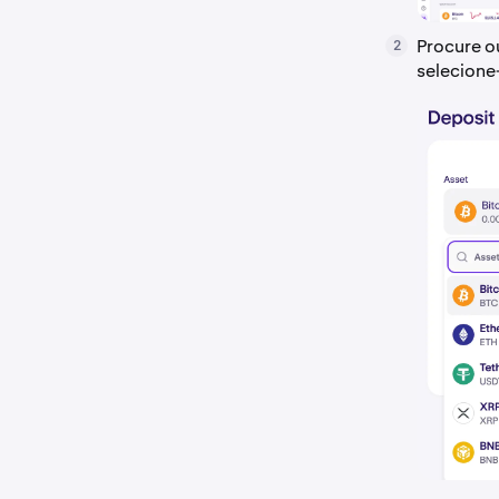
Procure o
2
selecione