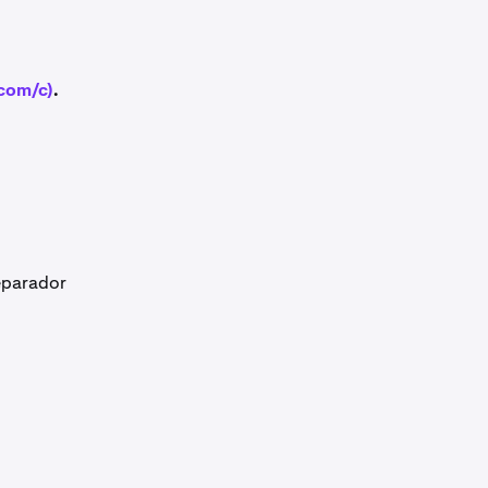
.com/c)
.
eparador