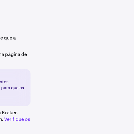
de que a
na página de
ntes.
 para que os
a Kraken
n.
Verifique os