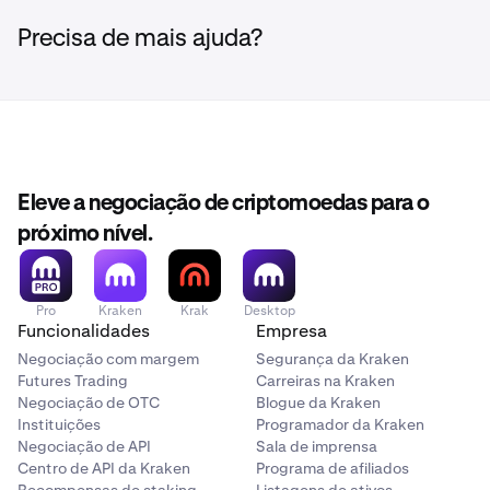
negativo
ou
troque outras moedas para compensar o
Transferência Instantânea (RTP), a Kraken não pode
saldo negativo.
Precisa de mais ajuda?
ativar esta funcionalidade.
Solução:
Use ACH como alternativa para contas não
suportadas. Consulte
levantamentos ACH
para mais
detalhes.
Eleve a negociação de criptomoedas para o
próximo nível.
Pro
Kraken
Krak
Desktop
Funcionalidades
Empresa
Negociação com margem
Segurança da Kraken
Futures Trading
Carreiras na Kraken
Negociação de OTC
Blogue da Kraken
Instituições
Programador da Kraken
Negociação de API
Sala de imprensa
Centro de API da Kraken
Programa de afiliados