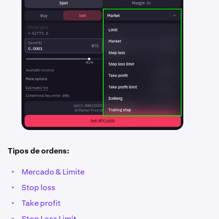
Tipos de ordens:
•
Mercado & Limite
•
Stop loss
•
Take profit
•
Stop Loss Limit