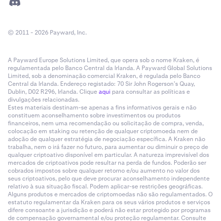
© 2011 - 2026 Payward, Inc.
A Payward Europe Solutions Limited, que opera sob o nome Kraken, é
regulamentada pelo Banco Central da Irlanda. A Payward Global Solutions
Limited, sob a denominação comercial Kraken, é regulada pelo Banco
Central da Irlanda. Endereço registado: 70 Sir John Rogerson’s Quay,
Dublin, D02 R296, Irlanda. Clique
aqui
para consultar as políticas e
divulgações relacionadas.
Estes materiais destinam-se apenas a fins informativos gerais e não
constituem aconselhamento sobre investimentos ou produtos
financeiros, nem uma recomendação ou solicitação de compra, venda,
colocação em staking ou retenção de qualquer criptomoeda nem de
adoção de qualquer estratégia de negociação específica. A Kraken não
trabalha, nem o irá fazer no futuro, para aumentar ou diminuir o preço de
qualquer criptoativo disponível em particular. A natureza imprevisível dos
mercados de criptoativos pode resultar na perda de fundos. Poderão ser
cobrados impostos sobre qualquer retorno e/ou aumento no valor dos
seus criptoativos, pelo que deve procurar aconselhamento independente
relativo à sua situação fiscal. Podem aplicar-se restrições geográficas.
Alguns produtos e mercados de criptomoedas não são regulamentados. O
estatuto regulamentar da Kraken para os seus vários produtos e serviços
difere consoante a jurisdição e poderá não estar protegido por programas
de compensação governamental e/ou proteção regulamentar. Consulte