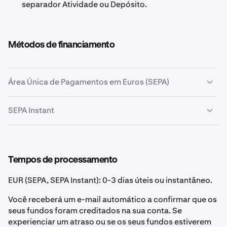
separador Atividade ou Depósito.
Métodos de financiamento
Área Única de Pagamentos em Euros (SEPA)
A Área Única de Pagamentos em Euros (SEPA) é uma
SEPA Instant
iniciativa de integração de pagamentos da União
Europeia que permite transferências eletrónicas
SEPA Instant é um esquema de pagamento 24/7/365
rápidas, fiáveis e baratas entre contas bancárias na zona
onde as transferências são liquidadas em menos de 10
SEPA. Para mais detalhes, consulte
Informações Gerais
segundos. Se o seu banco suporta SEPA Instant, você
Tempos de processamento
sobre SEPA.
pode enviar fundos de e para a sua conta Kraken em
tempo real.
Poderão, por vezes, aplicar-se pequenos
EUR (SEPA, SEPA Instant): 0-3 dias úteis ou instantâneo.
atrasos devido a verificações e processamento por
Você receberá um e-mail automático a confirmar que os
parte do banco remetente e recetor.
seus fundos foram creditados na sua conta. Se
As Transferências de Crédito Instantâneas SEPA (SCT
experienciar um atraso ou se os seus fundos estiverem