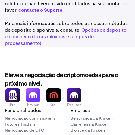
Ins) podem incorrer em encargos bancários, por isso,
retidos ou não tiverem sido creditados na sua conta, por
por favor, contacte o seu banco para se informar sobre
favor,
contacte o Suporte
.
as taxas. O limite máximo atual para SCT Instant é de
€100.000,00 por transação. Este é um limite definido
Para mais informações sobre todos os nossos métodos
pela rede SCT Instant e está fora do controlo da Kraken.
de depósito disponíveis, consulte:
Opções de depósito
em dinheiro (taxas mínimas e tempos de
processamento).
Eleve a negociação de criptomoedas para o
próximo nível.
Pro
Kraken
Krak
Desktop
Funcionalidades
Empresa
Negociação com margem
Segurança da Kraken
Futures Trading
Carreiras na Kraken
Negociação de OTC
Blogue da Kraken