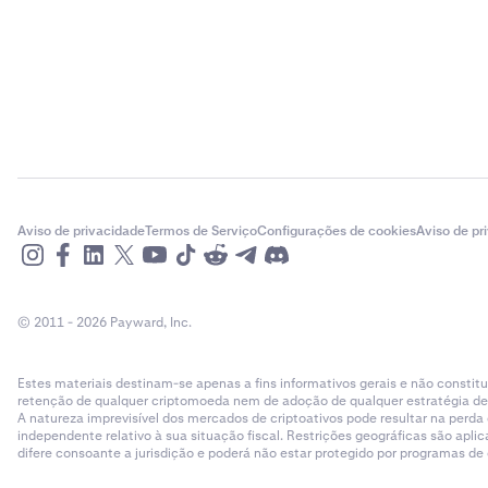
Aviso de privacidade
Termos de Serviço
Configurações de cookies
Aviso de pr
© 2011 - 2026 Payward, Inc.
Estes materiais destinam-se apenas a fins informativos gerais e não cons
retenção de qualquer criptomoeda nem de adoção de qualquer estratégia de ne
A natureza imprevisível dos mercados de criptoativos pode resultar na perd
independente relativo à sua situação fiscal. Restrições geográficas são ap
difere consoante a jurisdição e poderá não estar protegido por programas d