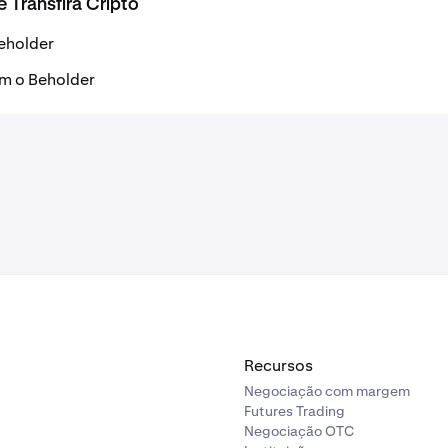
Transfira Cripto
eholder
om o Beholder
Recursos
Negociação com margem
Futures Trading
Negociação OTC