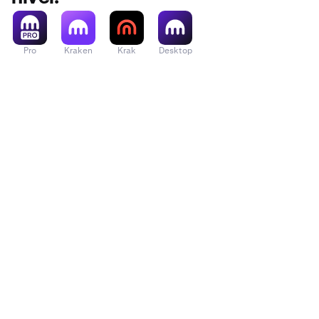
Pro
Kraken
Krak
Desktop