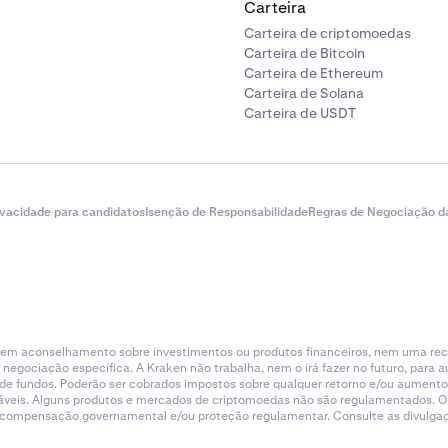
Carteira
Carteira de criptomoedas
Carteira de Bitcoin
Carteira de Ethereum
Carteira de Solana
Carteira de USDT
ivacidade para candidatos
Isenção de Responsabilidade
Regras de Negociação d
tituem aconselhamento sobre investimentos ou produtos financeiros, nem uma r
gociação específica. A Kraken não trabalha, nem o irá fazer no futuro, para aum
a de fundos. Poderão ser cobrados impostos sobre qualquer retorno e/ou aumento
licáveis. Alguns produtos e mercados de criptomoedas não são regulamentados. O
e compensação governamental e/ou proteção regulamentar. Consulte as divulgaçõ