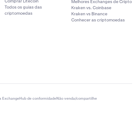
Comprar Litecoin
Melhores Exchanges de Cripto
Todos os guias das
Kraken vs. Coinbase
criptomoedas
Kraken vs Binance
Conhecer as criptomoedas
a Exchange
Hub de conformidade
Não venda/compartilhe