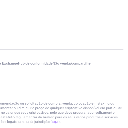
a Exchange
Hub de conformidade
Não venda/compartilhe
ecomendação ou solicitação de compra, venda, colocação em staking ou
entar ou diminuir o preço de qualquer criptoativo disponível em particular.
 no valor dos seus criptoativos, pelo que deve procurar aconselhamento
 estatuto regulamentar da Kraken para os seus vários produtos e serviços
es legais para cada jurisdição (
aqui
).