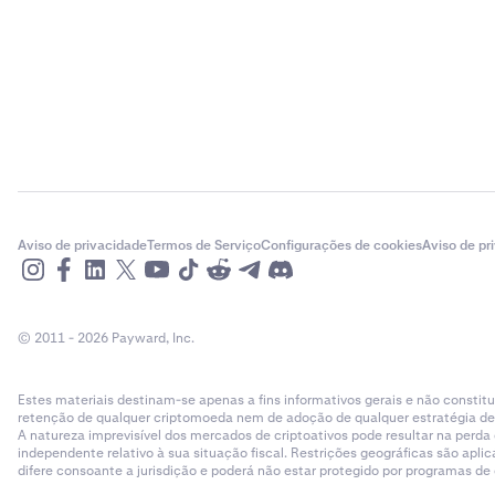
Aviso de privacidade
Termos de Serviço
Configurações de cookies
Aviso de pr
© 2011 - 2026 Payward, Inc.
Estes materiais destinam-se apenas a fins informativos gerais e não cons
retenção de qualquer criptomoeda nem de adoção de qualquer estratégia de ne
A natureza imprevisível dos mercados de criptoativos pode resultar na perd
independente relativo à sua situação fiscal. Restrições geográficas são ap
difere consoante a jurisdição e poderá não estar protegido por programas d