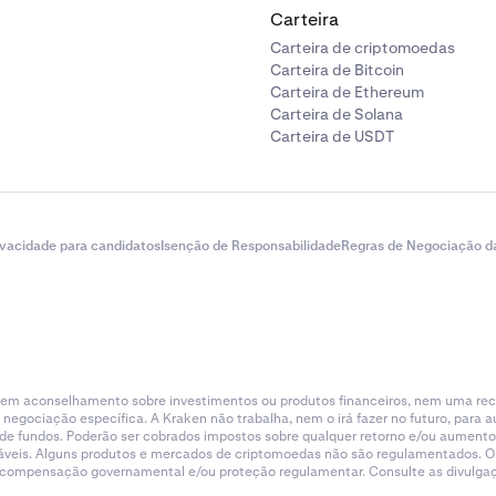
Carteira
Carteira de criptomoedas
Carteira de Bitcoin
Carteira de Ethereum
Carteira de Solana
Carteira de USDT
ivacidade para candidatos
Isenção de Responsabilidade
Regras de Negociação d
tituem aconselhamento sobre investimentos ou produtos financeiros, nem uma r
gociação específica. A Kraken não trabalha, nem o irá fazer no futuro, para aum
a de fundos. Poderão ser cobrados impostos sobre qualquer retorno e/ou aumento
licáveis. Alguns produtos e mercados de criptomoedas não são regulamentados. O
e compensação governamental e/ou proteção regulamentar. Consulte as divulgaçõ