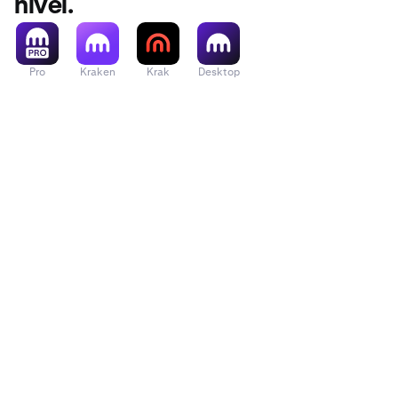
nível.
Pro
Kraken
Krak
Desktop