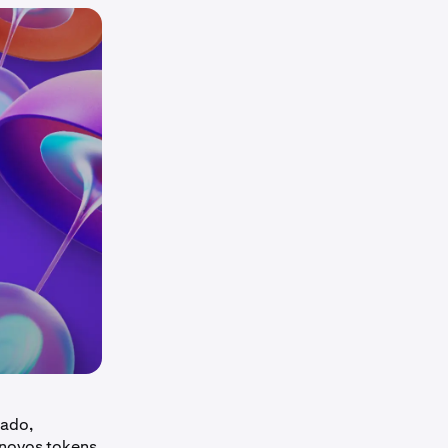
cado,
 novos tokens.