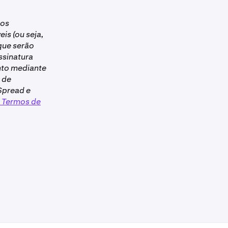
 Drops. Você
tos
tapas
para ser
is (ou seja,
 que serão
gnifica que
ssinatura
nto mediante
 de
Spread e
Termos de