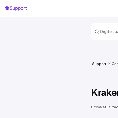
Support
Co
Krake
Última atualiza