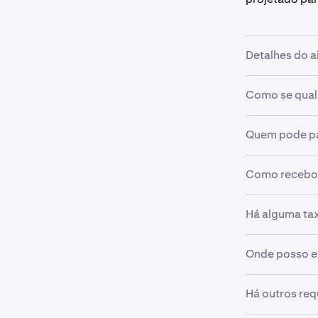
Detalhes do a
Como se quali
•
Valor do 
elegíveis
•
Período d
Quem pode pa
•
Ser um as
UTC)
•
Negocie p
•
Data do a
Como recebo 
•
Clientes K
•
Mantenha 
•
Disponíve
Os tokens ser
Há alguma ta
Observaçã
reivindicação
pro.krak
Não há taxas 
Onde posso e
aplicadas à n
Visite
https:
Há outros req
e os próximos