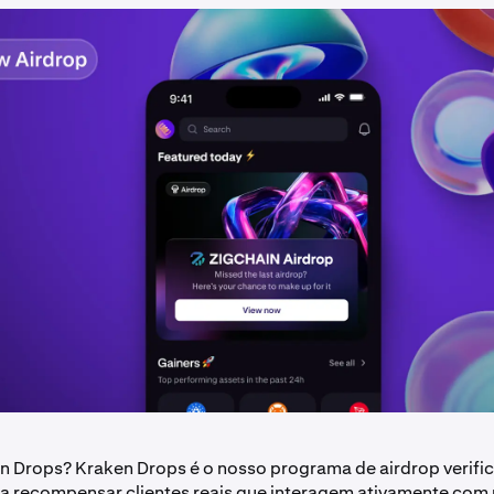
n Drops? Kraken Drops é o nosso programa de airdrop verifi
a recompensar clientes reais que interagem ativamente com