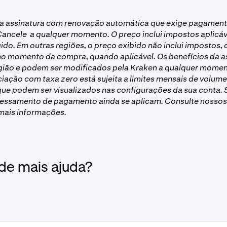
com contas empresariais não são elegíveis para participar de
a assinatura com renovação automática que exige pagamen
ma conta individual verificada para ser elegível. Siga
estas e
Cancele a qualquer momento. O preço inclui impostos aplicáve
o com a Kraken.
gido. Em outras regiões, o preço exibido não inclui impostos,
tura Kraken+ deve estar ativa e em situação regular, o que si
o momento da compra, quando aplicável. Os benefícios da a
ancelada e está configurada para renovar normalmente.
egião e podem ser modificados pela Kraken a qualquer mome
no Kraken Pro e no aplicativo Kraken Pro não é elegível.
ciação com taxa zero está sujeita a limites mensais de volume
ue podem ser visualizados nas configurações da sua conta. 
nível para clientes no Reino Unido
cessamento de pagamento ainda se aplicam. Consulte nossos
mais informações.
 de mais ajuda?