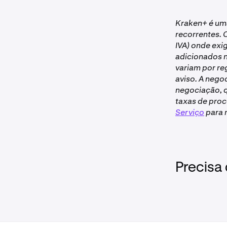
•
Clientes 
Kraken+ é um
deve ter u
recorrentes. 
verificad
IVA) onde exi
•
Sua assina
adicionados n
não foi c
variam por r
•
Atividade 
aviso. A nego
negociação, q
Não dispo
taxas de pro
Serviço
para 
Precisa