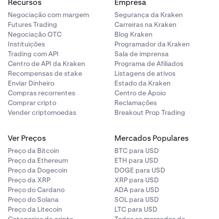
Recursos
Empresa
•
Margem disponível:
A capacidade de empréstimo
Na parte superior da página Empréstimos, toque em
Negociação com margem
Segurança da Kraken
2
adicional disponível antes de atingir os limites de
Futures Trading
Carreiras na Kraken
Meus empréstimos.
margem exigida. Este valor pode mudar à medida
Negociação OTC
Blog Kraken
que os preços se movem ou os juros são
Instituições
Programador da Kraken
acumulados.
Trading com API
Sala de imprensa
Centro de API da Kraken
Programa de Afiliados
•
Margem de manutenção:
O patrimônio mínimo que
Recompensas de stake
Listagens de ativos
você deve manter para manter os empréstimos
Enviar Dinheiro
Estado da Kraken
abertos. Cair abaixo deste nível pode acionar a
Compras recorrentes
Centro de Apoio
liquidação da garantia.
Comprar cripto
Reclamações
Vender criptomoedas
Breakout Prop Trading
Empréstimos ativos
A seção Empréstimos ativos exibe todos os
Ver Preços
Mercados Populares
empréstimos Flexline que estão atualmente abertos. A
Agora você poderá ver vários painéis contendo
3
Preço da Bitcoin
BTC para USD
partir daqui, você pode revisar detalhes importantes,
informações importantes sobre seus empréstimos.
Preço da Ethereum
ETH para USD
como taxas de juros, requisitos de garantia, próximos
Para entender melhor o que cada painel, métrica e
Preço da Dogecoin
DOGE para USD
encargos de juros e prazos de empréstimo, ou expandir
valor representa, expanda
Entendendo os detalhes
Preço da XRP
XRP para USD
um empréstimo individual para mais informações.
Preço do Cardano
ADA para USD
do seu empréstimo Flexline
abaixo.
Preço do Solana
SOL para USD
Os
empréstimos ativos
são exibidos em sua visão
4
Preço da Litecoin
LTC para USD
•
geral de Margem. Você pode tocar em qualquer um
Saldo:
A quantidade total do ativo mantido em sua