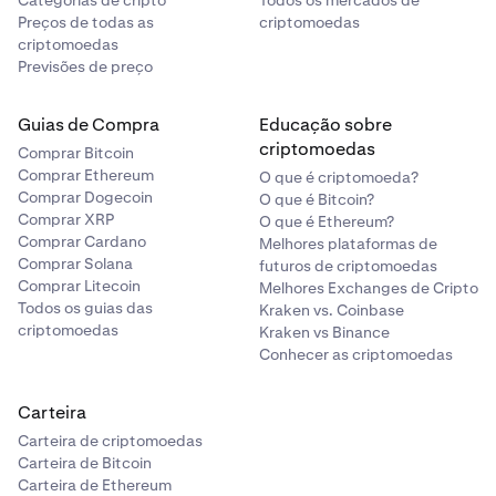
Categorias de cripto
Todos os mercados de
dos seus empréstimos ativos para obter
Preços de todas as
conta.
criptomoedas
criptomoedas
informações expandidas e para encerrar seu
•
Preço médio:
O preço médio pelo qual você adquiriu
Previsões de preço
empréstimo.
o ativo denominado em sua moeda padrão.
•
Preço atual:
O preço de mercado em tempo real do
Os
empréstimos passados (encerrados)
podem ser
Guias de Compra
Educação sobre
ativo.
encontrados na parte inferior da página, onde você
criptomoedas
Comprar Bitcoin
pode revisar os detalhes de qualquer empréstimo
•
Valor estimado:
O valor atual do saldo do seu ativo
Comprar Ethereum
O que é criptomoeda?
encerrado.
Comprar Dogecoin
com base nos preços de mercado.
O que é Bitcoin?
Comprar XRP
O que é Ethereum?
•
P&L Não Realizado (UP&L):
O ganho ou perda
Comprar Cardano
Melhores plataformas de
percentual em comparação com o seu preço médio
Comprar Solana
futuros de criptomoedas
de aquisição. Este valor não é realizado a menos que
Comprar Litecoin
Melhores Exchanges de Cripto
o ativo seja vendido.
Todos os guias das
Kraken vs. Coinbase
criptomoedas
Kraken vs Binance
Conhecer as criptomoedas
Saldos
A seção Saldos mostra os ativos atualmente mantidos
Carteira
em sua conta, incluindo aqueles usados como garantia
para empréstimos Flexline. Esta visualização ajuda você
Carteira de criptomoedas
a acompanhar as quantidades de ativos, valores atuais e
Carteira de Bitcoin
Carteira de Ethereum
desempenho não realizado rapidamente.