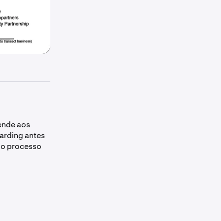
tende aos
arding antes
elo processo