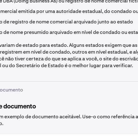
e DBA (Doing Business As) ou registro de nome comercial fictí
mercial emitida por uma autoridade estadual, do condado ou
o de registro de nome comercial arquivado junto ao estado
do de nome presumido arquivado em nível de condado ou est
 variam de estado para estado. Alguns estados exigem que a
e registrem em nível de condado, outros em nível estadual, e 
ê não tiver certeza do que se aplica a você, o site do escrivã
 ou do Secretário de Estado é o melhor lugar para verificar.
Documento
e documento
um exemplo de documento aceitável. Use-o como referência 
o.