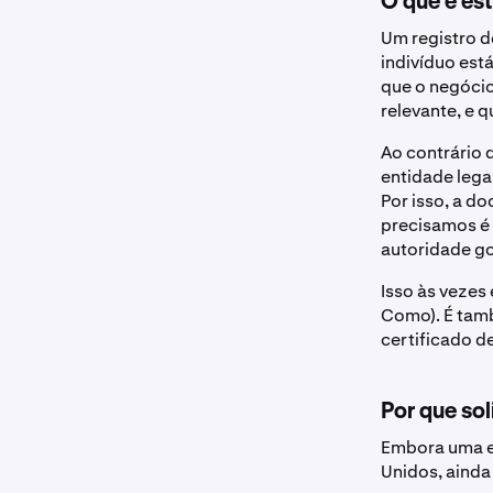
O que é es
Um registro d
indivíduo est
que o negócio
relevante, e 
Ao contrário 
entidade lega
Por isso, a d
precisamos é 
autoridade go
Isso às vezes
Como). É tamb
certificado 
Por que so
Embora uma em
Unidos, ainda