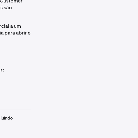
r Customer
as são
cial a um
a para abrir e
r:
cluindo