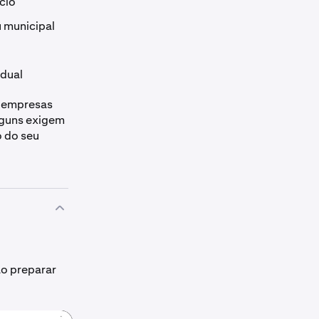
cio
 municipal
adual
s empresas
alguns exigem
o do seu
ao preparar