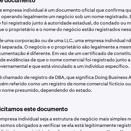
te documento
e empresa individual é um documento oficial que confirma q
á operando legalmente um negócio sob um nome registrado. 
 foi registrado junto à autoridade estadual, do condado ou m
que o proprietário e o nome do negócio estão registrados nes
de uma corporação ou de uma LLC, uma empresa individual n
l separada. O negócio e o proprietário são legalmente a mes
ocumentação é diferente. Em vez de um certificado de constit
de evidências de que o nome comercial foi registrado junto 
vernamental e que está vinculado a um indivíduo específico.
 é chamado de registro de DBA, que significa Doing Business
ém referido como um registro de nome comercial fictício o
de nome presumido, dependendo do estado.
licitamos este documento
presa individual seja a estrutura de negócio mais simples 
 somos obrigados a verificar se ela está legitimamente registr