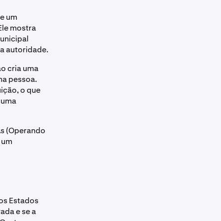
ue um
Ele mostra
unicipal
sa autoridade.
ão cria uma
ma pessoa.
uição, o que
a uma
 As (Operando
u um
nos Estados
ada e se a