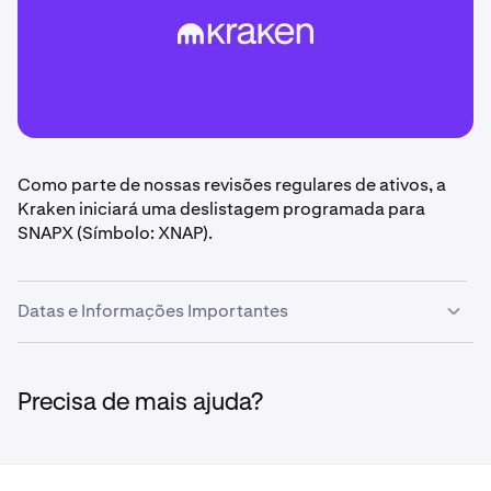
Como parte de nossas revisões regulares de ativos, a
Kraken iniciará uma deslistagem programada para
SNAPX (Símbolo: XNAP).
Datas e Informações Importantes
•
6 de fevereiro:
Os depósitos serão desativados às
1400 UTC.
Precisa de mais ajuda?
•
19 de fevereiro
: Os mercados serão desativados às
1400 UTC.