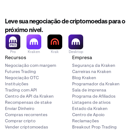
•
20 de maio
: Os saques serão desativados às 1400
UTC.
•
21 a 29 de maio
: Os saldos restantes da plataforma
Leve sua negociação de criptomoedas para o
serão liquidados.
próximo nível.
Os clientes que possuem SNAPX são incentivados a
sacar ou converter
seus ativos antes da data de
liquidação.
Pro
Kraken
Krak
Desktop
Recursos
Empresa
Negociação com margem
Segurança da Kraken
Observação:
Futures Trading
Carreiras na Kraken
Atualmente, o SNAPX possui mercados extremamente
Negociação OTC
Blog Kraken
limitados ou inativos. Como resultado, os preços de
Instituições
Programador da Kraken
liquidação podem estar significativamente abaixo dos
Trading com API
Sala de imprensa
preços de referência recentes e, em alguns casos,
Centro de API da Kraken
Programa de Afiliados
podem resultar em ganhos mínimos ou nulos devido à
Recompensas de stake
Listagens de ativos
liquidez de mercado insuficiente no momento da
Enviar Dinheiro
Estado da Kraken
execução.
Compras recorrentes
Centro de Apoio
Comprar cripto
Reclamações
Vender criptomoedas
Breakout Prop Trading