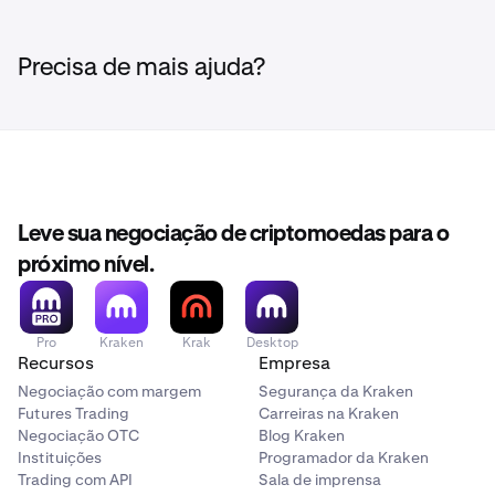
importante para nós. Nós nos esforçamos
continuamente para proteger suas informações por
Lembrete: Saques para endereços Kraken-para-
meio dos
esforços dedicados de nossa Equipe de
Precisa de mais ajuda?
Kraken não são permitidos.
Segurança.
Se você quiser mais detalhes sobre como protegemos
suas informações pessoais, pode ler nosso
Aviso de
Privacidade.
Leve sua negociação de criptomoedas para o
próximo nível.
Pro
Kraken
Krak
Desktop
Recursos
Empresa
Negociação com margem
Segurança da Kraken
Futures Trading
Carreiras na Kraken
Negociação OTC
Blog Kraken
Instituições
Programador da Kraken
Trading com API
Sala de imprensa