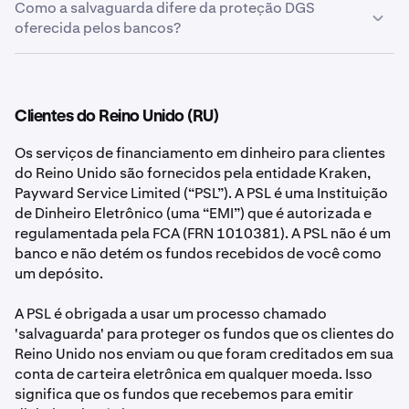
Como a salvaguarda difere da proteção DGS
oferecida pelos bancos?
Como uma EMI, a PIL não é coberta pelo Esquema de
Garantia de Depósitos (“DGS”), cujo site pode ser
encontrado aqui:
https://www.depositguarantee.ie/
. A
Clientes do Reino Unido (RU)
principal diferença entre a proteção DGS e a
salvaguarda é que a proteção DGS é coberta por uma
Os serviços de financiamento em dinheiro para clientes
organização estatutária independente, enquanto a
do Reino Unido são fornecidos pela entidade Kraken,
proteção de salvaguarda é fornecida por nós.
Payward Service Limited (“PSL”). A PSL é uma Instituição
de Dinheiro Eletrônico (uma “EMI”) que é autorizada e
Se uma empresa protegida pelo DGS falhar, a
regulamentada pela FCA (FRN 1010381). A PSL não é um
organização que cobre o esquema é legalmente
banco e não detém os fundos recebidos de você como
obrigada a devolver seus fundos, mas o fará apenas até
um depósito.
o valor máximo de compensação (€100.000 por pessoa
elegível, por empresa). Se uma EMI (como a PIL) falhar,
A PSL é obrigada a usar um processo chamado
suas reivindicações serão geralmente pagas a partir dos
'salvaguarda' para proteger os fundos que os clientes do
fundos salvaguardados até o saldo total de sua carteira
Reino Unido nos enviam ou que foram creditados em sua
eletrônica. Você deve estar ciente de que, se isso
conta de carteira eletrônica em qualquer moeda. Isso
acontecesse, e como a proteção DGS não se aplicaria:
significa que os fundos que recebemos para emitir