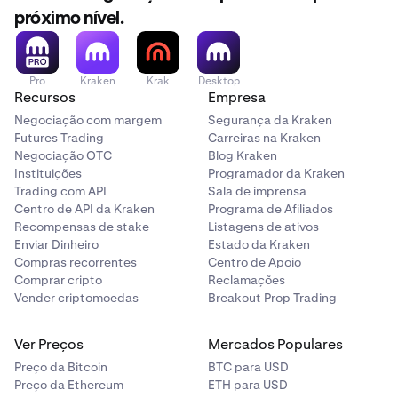
organização que cobre o esquema é legalmente
próximo nível.
obrigada a devolver seus fundos, mas o fará apenas até
o valor máximo de compensação (£85.000 por pessoa
elegível, por empresa). Se uma EMI (como a PSL) falhar,
suas reivindicações serão geralmente pagas a partir dos
Pro
Kraken
Krak
Desktop
Recursos
Empresa
fundos salvaguardados até o saldo total de sua carteira
eletrônica. Você deve estar ciente de que, se isso
Negociação com margem
Segurança da Kraken
Futures Trading
Carreiras na Kraken
acontecesse, e como a proteção FSCS não se aplicaria:
Negociação OTC
Blog Kraken
Instituições
Programador da Kraken
•
Trading com API
apenas o saldo mantido na carteira eletrônica é
Sala de imprensa
Centro de API da Kraken
Programa de Afiliados
salvaguardado e nenhum outro saldo no
Recompensas de stake
Listagens de ativos
ecossistema Kraken (por exemplo, seu saldo de
Enviar Dinheiro
Estado da Kraken
cripto) é protegido;
Compras recorrentes
Centro de Apoio
•
poderia levar mais tempo para que os fundos
Comprar cripto
Reclamações
fossem devolvidos a você do que se a proteção
Vender criptomoedas
Breakout Prop Trading
FSCS se aplicasse; e
•
Ver Preços
Mercados Populares
embora o valor do seu dinheiro que você deveria
receber de volta não seja limitado a £85.000 (como
Preço da Bitcoin
BTC para USD
seria se a proteção FSCS se aplicasse), alguns
Preço da Ethereum
ETH para USD