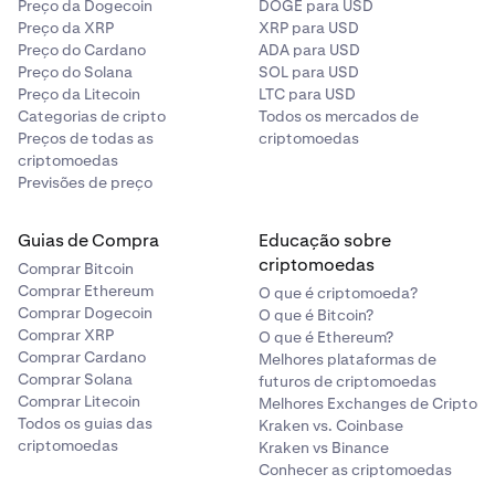
Preço da Dogecoin
custos poderiam ser deduzidos por nosso
DOGE para USD
Preço da XRP
XRP para USD
administrador ou liquidatário e você pode não
Preço do Cardano
ADA para USD
receber todo o seu dinheiro de volta.
Preço do Solana
SOL para USD
Preço da Litecoin
LTC para USD
Você também pode querer considerar as informações
Categorias de cripto
Todos os mercados de
que a FCA publicou em seu próprio
site
.
Preços de todas as
criptomoedas
criptomoedas
Previsões de preço
Guias de Compra
Educação sobre
criptomoedas
Comprar Bitcoin
Comprar Ethereum
O que é criptomoeda?
Comprar Dogecoin
O que é Bitcoin?
Comprar XRP
O que é Ethereum?
Comprar Cardano
Melhores plataformas de
Comprar Solana
futuros de criptomoedas
Comprar Litecoin
Melhores Exchanges de Cripto
Todos os guias das
Kraken vs. Coinbase
criptomoedas
Kraken vs Binance
Conhecer as criptomoedas