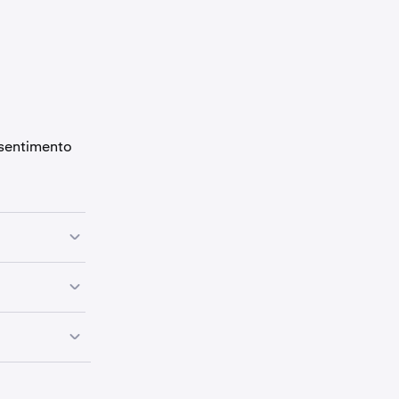
sentimento
uperior
 é
fácil de