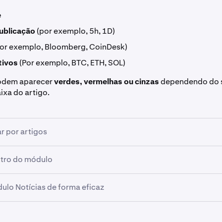
e
ublicação
(por exemplo, 5h, 1D)
por exemplo, Bloomberg, CoinDesk)
tivos
(Por exemplo, BTC, ETH, SOL)
podem aparecer
verdes, vermelhas ou cinzas
dependendo do 
ixa do artigo.
ar por artigos
igo está aberto, você verá uma linha de controles no
canto s
ntro do módulo
la de visualização:
lo Notícias de forma eficaz
Avançar
: mover para o artigo anterior ou seguinte na lista atual
tícias é mais útil quando está
k
: copiar o URL do artigo para a sua área de transferência
próximo ao que você negocia
e
nfigurações comuns: