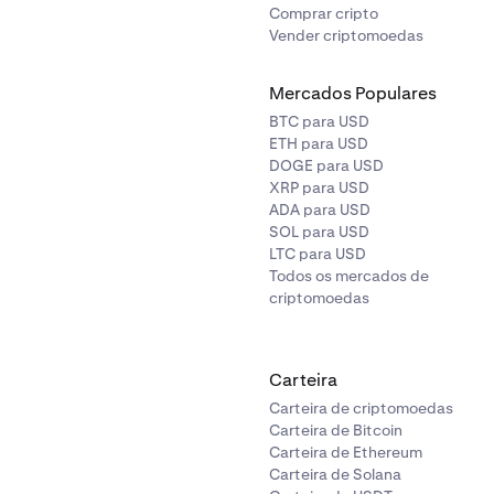
Comprar cripto
Vender criptomoedas
rior do módulo Notícias, use
Pesquisar nestes artigos
para fi
alavra-chave (útil para pesquisar um nome de token, empresa,
Mercados Populares
BTC para USD
ETH para USD
DOGE para USD
XRP para USD
ADA para USD
SOL para USD
LTC para USD
Todos os mercados de
criptomoedas
Carteira
Carteira de criptomoedas
Carteira de Bitcoin
Carteira de Ethereum
Carteira de Solana