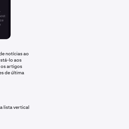
e notícias ao
ustá-lo aos
 os artigos
es de última
lista vertical