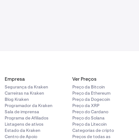
 dos gráficos
o, Mercados
)
Economia
ompanhe o que
rastrear
Empresa
Ver Preços
Segurança da Kraken
Preço da Bitcoin
Carreiras na Kraken
Preço da Ethereum
Blog Kraken
Preço da Dogecoin
Programador da Kraken
Preço da XRP
Sala de imprensa
Preço do Cardano
Programa de Afiliados
Preço do Solana
Listagens de ativos
Preço da Litecoin
Estado da Kraken
Categorias de cripto
Centro de Apoio
Preços de todas as