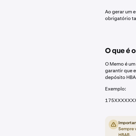
Ao gerar um 
obrigatório t
O que é 
O Memo é um c
garantir que 
depósito HBAR
Exemplo:
175XXXXXX
Importa
Sempre v
HBAR.