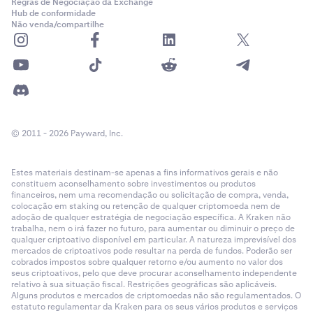
Regras de Negociação da Exchange
Hub de conformidade
BTC
Não venda/compartilhe
106.639,81 USD
99%
0,1 x 106.639,81 x 99% ≈ 10.557,34119
© 2011 - 2026 Payward, Inc.
Saldo Total de Margem = 1.000 + 1.110 + 10.557,34119
≈ 12.667,34 USD
Estes materiais destinam-se apenas a fins informativos gerais e não
O valor total que pode ser usado como margem em sua
constituem aconselhamento sobre investimentos ou produtos
financeiros, nem uma recomendação ou solicitação de compra, venda,
conta é de 12.667,34 USD.
colocação em staking ou retenção de qualquer criptomoeda nem de
adoção de qualquer estratégia de negociação específica. A Kraken não
trabalha, nem o irá fazer no futuro, para aumentar ou diminuir o preço de
qualquer criptoativo disponível em particular. A natureza imprevisível dos
mercados de criptoativos pode resultar na perda de fundos. Poderão ser
cobrados impostos sobre qualquer retorno e/ou aumento no valor dos
seus criptoativos, pelo que deve procurar aconselhamento independente
relativo à sua situação fiscal. Restrições geográficas são aplicáveis.
Alguns produtos e mercados de criptomoedas não são regulamentados. O
estatuto regulamentar da Kraken para os seus vários produtos e serviços