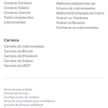
Comprar Cardano
Melhores plataformas de
Supondo que o Trader A tenha atualmente 1.000 USD,
Comprar Solana
futuros de criptomoedas
1.000 EUR e 0,1 BTC em sua Carteira de Negociação
Comprar Litecoin
Melhores Exchanges de Cripto
Unificada.
Todos os guias das
Kraken vs. Coinbase
criptomoedas
Kraken vs Binance
Conhecer as criptomoedas
USD
1
Carteira
Carteira de criptomoedas
100%
Carteira de Bitcoin
Carteira de Ethereum
1.000 x 1 x 100% = 1.000 USD
Carteira de Solana
Carteira de USDT
EUR
1,11 USD
Aviso de privacidade
100%
Termos de Serviço
Configurações de cookies
1.000 x 1,11 x 100% = 1.110 USD
Aviso de privacidade para candidatos
Isenção de Responsabilidade