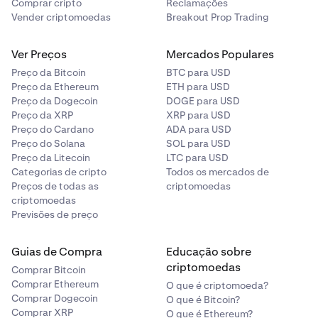
Comprar cripto
Reclamações
99%
Vender criptomoedas
Breakout Prop Trading
Observação
: Você pode voltar para suas Carteiras Spot
e de Derivativos separadas atuais após a ativação.
Ver Preços
Mercados Populares
ETH
Preço da Bitcoin
BTC para USD
99%
•
Preço da Ethereum
Ao ativar a Carteira Unificada, todos os saldos da
ETH para USD
Preço da Dogecoin
DOGE para USD
sua
carteira de Derivativos
são movidos para a sua
Preço da XRP
XRP para USD
carteira Unificada
.
Preço do Cardano
ADA para USD
Para saber mais sobre a taxa de valor de colateral de
•
Para voltar às carteiras separadas, você deve
Preço do Solana
SOL para USD
diferentes ativos, visite
esta página
.
primeiro fechar todas as posições e ordens de
Preço da Litecoin
LTC para USD
Derivativos. Nenhum saldo é automaticamente
Categorias de cripto
Todos os mercados de
Observações
:
Preços de todas as
criptomoedas
movido de volta para sua carteira de Derivativos.
criptomoedas
— Os parâmetros podem ser modificados com base nas
•
Os saldos de Derivativos Coin-M
não estão incluídos
Previsões de preço
condições de mercado. A Kraken notificará os usuários
na Carteira Unificada e ainda devem ser gerenciados
com antecedência.
separadamente.
Guias de Compra
Educação sobre
— Qualquer saldo de ativo na lista de colaterais será
criptomoedas
Comprar Bitcoin
usado para calcular o patrimônio total da conta.
Comprar Ethereum
O que é criptomoeda?
Comprar Dogecoin
O que é Bitcoin?
Exemplo
Comprar XRP
O que é Ethereum?