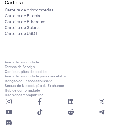
Carteira
Você pode alternar entre MXN e USD usando o
6
Carteira de criptomoedas
seletor de moeda para ver as taxas de conversão em
Carteira de Bitcoin
tempo real.
Carteira de Ethereum
Carteira de Solana
Clique em
Gerar detalhes bancários.
7
Carteira de USDT
Copie os detalhes de depósito da Kraken e, em
8
seguida, vá para seu aplicativo bancário ou carteira
Copie os detalhes de depósito da Kraken e conclua
7
para concluir a transferência de MXN.
a transferência de MXN usando seu aplicativo
Aviso de privacidade
bancário ou de carteira.
Certifique-se de concluir o depósito dentro do
Termos de Serviço
período de 10 minutos.
Configurações de cookies
Certifique-se de que o depósito seja concluído em
Aviso de privacidade para candidatos
É isso! Você receberá uma notificação confirmando
9
até 10 minutos.
Isenção de Responsabilidade
Regras de Negociação da Exchange
o sucesso do depósito e o valor em USD depositado.
Hub de conformidade
Não venda/compartilhe