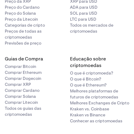
Preço da XRP
XRP para USD
Preço do Cardano
ADA para USD
Toque em
Entendi
para continuar.
3
Preço do Solana
SOL para USD
Preço da Litecoin
LTC para USD
Insira seu CURP ou RFC, seguido de sua CLABE.
4
Categorias de cripto
Todos os mercados de
Preços de todas as
criptomoedas
Deposite apenas de contas vinculadas ao seu
5
criptomoedas
CURP/RFC.
Previsões de preço
Guias de Compra
Educação sobre
Digite o valor que você deseja depositar.
5
criptomoedas
Comprar Bitcoin
Comprar Ethereum
O que é criptomoeda?
Comprar Dogecoin
O que é Bitcoin?
Comprar XRP
O que é Ethereum?
Comprar Cardano
Melhores plataformas de
Comprar Solana
futuros de criptomoedas
Comprar Litecoin
Melhores Exchanges de Cripto
Digite o valor que você deseja depositar.
6
Todos os guias das
Kraken vs. Coinbase
criptomoedas
Kraken vs Binance
Conhecer as criptomoedas