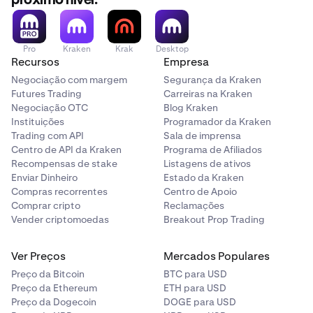
próximo nível.
(SPEI)
Pro
Kraken
Krak
Desktop
Recursos
Empresa
Negociação com margem
Segurança da Kraken
Futures Trading
Carreiras na Kraken
Insira seu CURP ou RFC, seguido de sua CLABE
Negociação OTC
Blog Kraken
4
Instituições
Programador da Kraken
(número da conta bancária).
Trading com API
Sala de imprensa
Deposite apenas de uma CLABE registrada sob seu
Centro de API da Kraken
Programa de Afiliados
CURP/RFC fornecido.
Recompensas de stake
Listagens de ativos
Enviar Dinheiro
Estado da Kraken
Compras recorrentes
Centro de Apoio
Comprar cripto
Reclamações
Vender criptomoedas
Breakout Prop Trading
Ver Preços
Mercados Populares
Preço da Bitcoin
BTC para USD
Preço da Ethereum
ETH para USD
Preço da Dogecoin
DOGE para USD