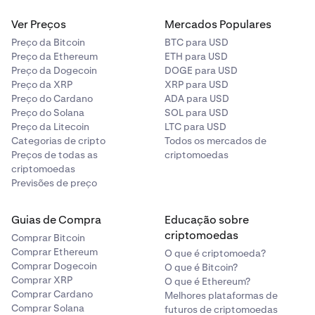
canto inferior esquerdo da tela.
Ver Preços
Mercados Populares
Toque em
Prop trading
Preço da Bitcoin
BTC para USD
Selecione sua conta de avaliação.
Preço da Ethereum
ETH para USD
Preço da Dogecoin
DOGE para USD
Preço da XRP
XRP para USD
Você já está no modo Prop trading. O Kraken Pro App se
Preço do Cardano
ADA para USD
adapta para exibir o portfólio separado.
Preço do Solana
SOL para USD
Preço da Litecoin
LTC para USD
Categorias de cripto
Todos os mercados de
Preços de todas as
criptomoedas
criptomoedas
Previsões de preço
Guias de Compra
Educação sobre
criptomoedas
Comprar Bitcoin
Comprar Ethereum
O que é criptomoeda?
Comprar Dogecoin
O que é Bitcoin?
Comprar XRP
O que é Ethereum?
Comprar Cardano
Melhores plataformas de
Comprar Solana
futuros de criptomoedas