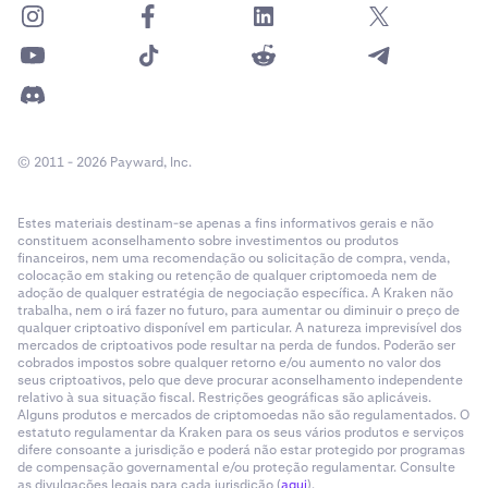
© 2011 - 2026 Payward, Inc.
Estes materiais destinam-se apenas a fins informativos gerais e não
constituem aconselhamento sobre investimentos ou produtos
financeiros, nem uma recomendação ou solicitação de compra, venda,
colocação em staking ou retenção de qualquer criptomoeda nem de
adoção de qualquer estratégia de negociação específica. A Kraken não
trabalha, nem o irá fazer no futuro, para aumentar ou diminuir o preço de
qualquer criptoativo disponível em particular. A natureza imprevisível dos
mercados de criptoativos pode resultar na perda de fundos. Poderão ser
cobrados impostos sobre qualquer retorno e/ou aumento no valor dos
seus criptoativos, pelo que deve procurar aconselhamento independente
relativo à sua situação fiscal. Restrições geográficas são aplicáveis.
Alguns produtos e mercados de criptomoedas não são regulamentados. O
estatuto regulamentar da Kraken para os seus vários produtos e serviços
difere consoante a jurisdição e poderá não estar protegido por programas
de compensação governamental e/ou proteção regulamentar. Consulte
as divulgações legais para cada jurisdição (
aqui
).