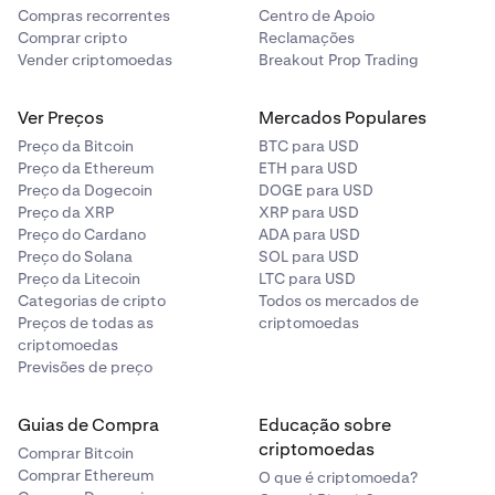
Compras recorrentes
Centro de Apoio
A resolução de disputas e a lei aplicável são regidas
Comprar cripto
Reclamações
Vender criptomoedas
Breakout Prop Trading
pelos Termos de Serviço da Kraken aplicáveis a você
com base na sua jurisdição de residência: Residentes no
EEE:
https://www.kraken.com/legal/eea-terms
Ver Preços
Mercados Populares
(incluindo a Seção 15). Todos os demais residentes
Preço da Bitcoin
BTC para USD
elegíveis:
https://www.kraken.com/legal/global-terms
.
Preço da Ethereum
ETH para USD
Preço da Dogecoin
DOGE para USD
Preço da XRP
XRP para USD
Ao participar, você concorda com essas disposições
Preço do Cardano
ADA para USD
na medida em que se aplicam ao seu relacionamento
Preço do Solana
SOL para USD
com a Kraken. Se não tiver certeza sobre quais
Preço da Litecoin
LTC para USD
Termos de Serviço se aplicam a você, acesse
Categorias de cripto
Todos os mercados de
https://www.kraken.com/legal
.
Preços de todas as
criptomoedas
criptomoedas
Previsões de preço
Guias de Compra
Educação sobre
criptomoedas
Comprar Bitcoin
Comprar Ethereum
O que é criptomoeda?