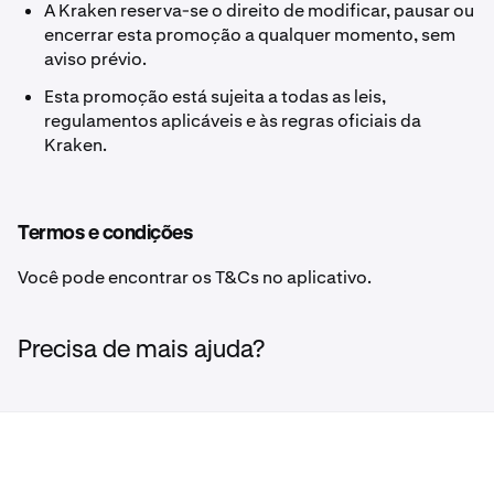
um extrato de conta mostrando a cobrança) para o
A Kraken reserva-se o direito de modificar, pausar ou
versões web.
Suporte Kraken.
encerrar esta promoção a qualquer momento, sem
aviso prévio.
Os reembolsos aprovados são creditados na sua conta
Kraken. Os reembolsos de taxas são separados e
Esta promoção está sujeita a todas as leis,
independentes de qualquer bônus promocional.
regulamentos aplicáveis e às regras oficiais da
Kraken.
Termos e condições
Você pode encontrar os T&Cs no aplicativo.
Precisa de mais ajuda?