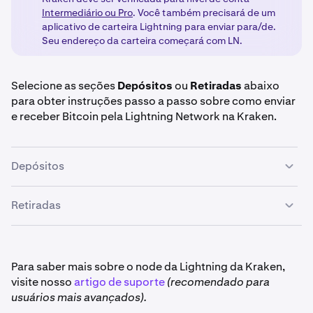
Intermediário ou Pro
. Você também precisará de um
aplicativo de carteira Lightning para enviar para/de.
Seu endereço da carteira começará com LN.
Selecione as seções
Depósitos
ou
Retiradas
abaixo
para obter instruções passo a passo sobre como enviar
e receber Bitcoin pela Lightning Network na Kraken.
Depósitos
Retiradas
Depois de fazer login na Kraken, clique no botão
1
Depósito
.
Depois de fazer login na sua conta Kraken, clique no
1
Selecione
Bitcoin (BTC)
e clique na guia
Lightning
2
botão
Retirar
.
Para saber mais sobre o node da Lightning da Kraken,
Network
.
visite nosso
artigo de suporte
(recomendado para
usuários mais avançados).
Selecione BTC no menu suspenso. Em seguida,
2
Insira um valor e selecione
Gerar solicitação de
3