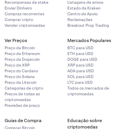
Retirar
.
Recompensas de stake
Listagens de ativos
Enviar Dinheiro
Estado da Kraken
A retirada agora entra no estado
Iniciada
.
8
Compras recorrentes
Centro de Apoio
Comprar cripto
Reclamações
Você receberá a bitcoin em seu aplicativo de
Vender criptomoedas
Breakout Prop Trading
carteira Lightning!
Ver Preços
Mercados Populares
Preço da Bitcoin
BTC para USD
Preço da Ethereum
ETH para USD
Preço da Dogecoin
DOGE para USD
Preço da XRP
XRP para USD
Preço do Cardano
ADA para USD
Preço do Solana
SOL para USD
Preço da Litecoin
LTC para USD
Categorias de cripto
Todos os mercados de
Preços de todas as
criptomoedas
criptomoedas
Previsões de preço
Guias de Compra
Educação sobre
criptomoedas
Comprar Bitcoin