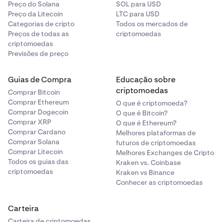
•
Extrato bancário.
Preço do Solana
SOL para USD
Preço da Litecoin
LTC para USD
•
Fatura do cartão de crédito.
Categorias de cripto
Todos os mercados de
•
Comprovante de residência.
Preços de todas as
criptomoedas
criptomoedas
Previsões de preço
Para pessoas que moram nos EUA e África do Sul
também é necessário fornecer uma foto de rosto. Cada
etapa explicará os
requisitos da documentação
e
Guias de Compra
Educação sobre
também oferecerá dicas sobre como
apresentar uma
criptomoedas
Comprar Bitcoin
foto de alta qualidade
. Depois que seus documentos
Comprar Ethereum
O que é criptomoeda?
forem enviados, eles serão processados e você
Comprar Dogecoin
O que é Bitcoin?
receberá um e-mail quando sua conta for verificada.
Comprar XRP
O que é Ethereum?
Comprar Cardano
Melhores plataformas de
Comprar Solana
futuros de criptomoedas
Comprar Litecoin
Melhores Exchanges de Cripto
Todos os guias das
Kraken vs. Coinbase
criptomoedas
Kraken vs Binance
Conhecer as criptomoedas
Carteira
Carteira de criptomoedas