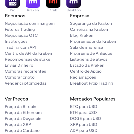
ativação no aplicativo ou simplesmente toque no
•
Endereço.
Pro
Kraken
Krak
Desktop
link na mensagem de e-mail.
Recursos
Empresa
•
Profissão.
Negociação com margem
Segurança da Kraken
Futures Trading
Carreiras na Kraken
Em seguida, você precisará fotografar e enviar alguns
Negociação OTC
Blog Kraken
É isso! Para aproveitar mais de nossos recursos,
4
documentos.
Instituições
Programador da Kraken
você pode verificar sua conta.
Trading com API
Sala de imprensa
Um documento de identidade, que pode ser:
Centro de API da Kraken
Programa de Afiliados
Recompensas de stake
Listagens de ativos
Enviar Dinheiro
Estado da Kraken
•
Documento de identidade nacional (frente e verso).
Compras recorrentes
Centro de Apoio
•
Passaporte (página de informações).
Comprar cripto
Reclamações
Vender criptomoedas
Breakout Prop Trading
•
Carteira de motorista (frente e verso).
Ver Preços
Mercados Populares
Um documento de comprovante de endereço, que pode
Preço da Bitcoin
BTC para USD
ser:
Preço da Ethereum
ETH para USD
Preço da Dogecoin
DOGE para USD
•
Preço da XRP
Conta de serviços públicos.
XRP para USD
Preço do Cardano
ADA para USD