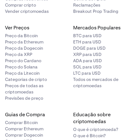
Comprar cripto
Reclamações
Se o par de moedas for atrelado (por exemplo,
Vender criptomoedas
Breakout Prop Trading
WBTC/BTC
):
Ver Preços
Mercados Populares
•
Preço da Bitcoin
A
tabela de taxas de stablecoin
BTC para USD
se aplica.
Preço da Ethereum
ETH para USD
•
A negociação
não
contribuirá para o seu
volume de
Preço da Dogecoin
DOGE para USD
negociação de 30 dias
.
Preço da XRP
XRP para USD
Preço do Cardano
ADA para USD
Preço do Solana
SOL para USD
Preço da Litecoin
LTC para USD
Categorias de cripto
Todos os mercados de
Preços de todas as
criptomoedas
criptomoedas
Previsões de preço
Guias de Compra
Educação sobre
criptomoedas
Comprar Bitcoin
Comprar Ethereum
O que é criptomoeda?
Comprar Dogecoin
O que é Bitcoin?