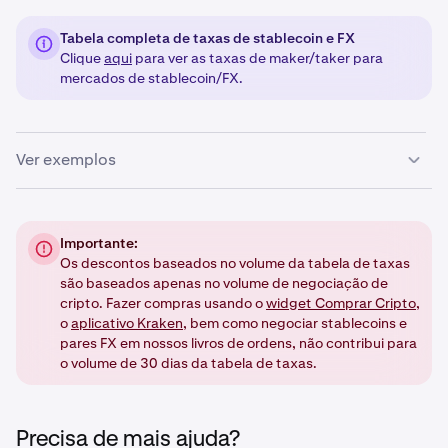
Tabela completa de taxas de stablecoin e FX
Clique
aqui
para ver as taxas de maker/taker para
mercados de stablecoin/FX.
Ver exemplos
Se a stablecoin for a moeda base (por exemplo,
USDT
/USD):
Importante:
Os descontos baseados no volume da tabela de taxas
são baseados apenas no volume de negociação de
•
A
tabela de taxas de stablecoin
se aplica.
cripto. Fazer compras usando o
widget Comprar Cripto
,
•
A negociação
não
contribuirá para o seu
volume de
o
aplicativo Kraken
, bem como negociar stablecoins e
negociação de 30 dias
.
pares FX em nossos livros de ordens, não contribui para
o volume de 30 dias da tabela de taxas.
Se a stablecoin for a moeda de cotação (por exemplo,
BTC/
USDT
):
Precisa de mais ajuda?