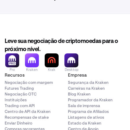
•
A
tabela de taxas de cripto à vista
se aplica.
•
A negociação
contribuirá
para o seu volume de
negociação de 30 dias.
Se o par de moedas tiver duas stablecoins (por exemplo,
USDG
Leve sua negociação de criptomoedas para o
/
USDC
):
próximo nível.
•
A
tabela de taxas de stablecoin
se aplica.
•
A negociação
não
contribuirá para o seu volume de
Pro
Kraken
Krak
Desktop
negociação de 30 dias.
Recursos
Empresa
Negociação com margem
Segurança da Kraken
Se o par de moedas tiver duas moedas fiduciárias (por
Futures Trading
Carreiras na Kraken
exemplo,
EUR/USD
):
Negociação OTC
Blog Kraken
Instituições
Programador da Kraken
Trading com API
Sala de imprensa
•
A tabela de taxas de stablecoin se aplica.
Centro de API da Kraken
Programa de Afiliados
Recompensas de stake
Listagens de ativos
•
A negociação
não
contribuirá para o seu volume de
Enviar Dinheiro
Estado da Kraken
negociação de 30 dias.
Compras recorrentes
Centro de Apoio