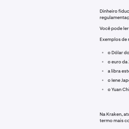
Dinheiro fidu
regulamentaç
Você pode ler
Exemplos de m
•
o Dólar d
•
o euro da
•
a libra es
•
o Iene Jap
•
o Yuan Ch
Na Kraken, at
termo mais 