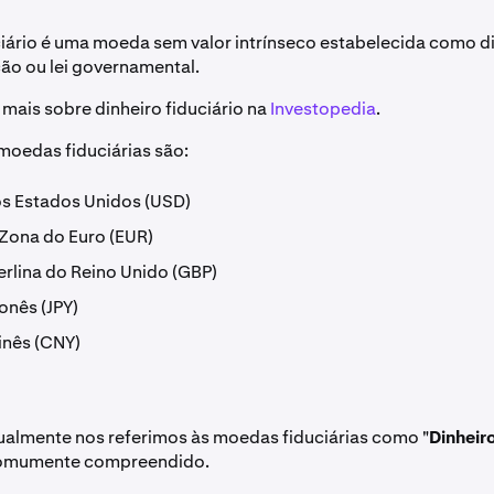
ciário é uma moeda sem valor intrínseco estabelecida como d
ão ou lei governamental.
 mais sobre dinheiro fiduciário na
Investopedia
.
oedas fiduciárias são:
os Estados Unidos (USD)
 Zona do Euro (EUR)
terlina do Reino Unido (GBP)
onês (JPY)
inês (CNY)
ualmente nos referimos às moedas fiduciárias como "
Dinheir
comumente compreendido.