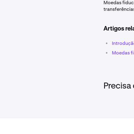
Moedas fiduc
transferência
Artigos re
•
Introduçã
•
Moedas fi
Precisa