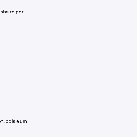
inheiro por
o"
, pois é um