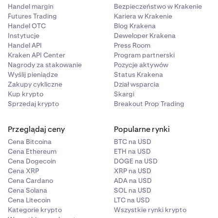
Handel margin
Bezpieczeństwo w Krakenie
Futures Trading
Kariera w Krakenie
Handel OTC
Blog Krakena
Instytucje
Deweloper Krakena
Handel API
Press Room
Kraken API Center
Program partnerski
Nagrody za stakowanie
Pozycje aktywów
Wyślij pieniądze
Status Krakena
Zakupy cykliczne
Dział wsparcia
Kup krypto
Skargi
Sprzedaj krypto
Breakout Prop Trading
Przeglądaj ceny
Popularne rynki
Cena Bitcoina
BTC na USD
Cena Ethereum
ETH na USD
Cena Dogecoin
DOGE na USD
Cena XRP
XRP na USD
Cena Cardano
ADA na USD
Cena Solana
SOL na USD
Cena Litecoin
LTC na USD
Kategorie krypto
Wszystkie rynki krypto