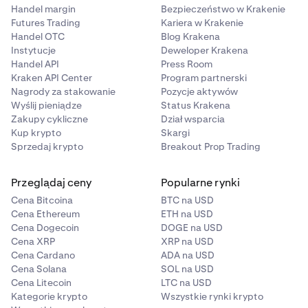
Handel margin
Bezpieczeństwo w Krakenie
Futures Trading
Kariera w Krakenie
Handel OTC
Blog Krakena
Instytucje
Deweloper Krakena
Handel API
Press Room
Kraken API Center
Program partnerski
Nagrody za stakowanie
Pozycje aktywów
Wyślij pieniądze
Status Krakena
Zakupy cykliczne
Dział wsparcia
Kup krypto
Skargi
Sprzedaj krypto
Breakout Prop Trading
Przeglądaj ceny
Popularne rynki
Cena Bitcoina
BTC na USD
Cena Ethereum
ETH na USD
Cena Dogecoin
DOGE na USD
Cena XRP
XRP na USD
Cena Cardano
ADA na USD
Cena Solana
SOL na USD
Cena Litecoin
LTC na USD
Kategorie krypto
Wszystkie rynki krypto