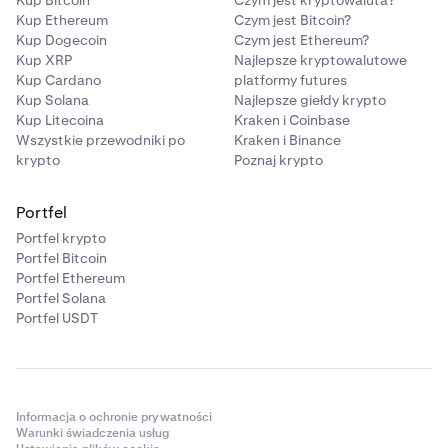
Kup Bitcoin
Czym jest kryptowaluta?
Kup Ethereum
Czym jest Bitcoin?
Kup Dogecoin
Czym jest Ethereum?
Kup XRP
Najlepsze kryptowalutowe
Kup Cardano
platformy futures
Kup Solana
Najlepsze giełdy krypto
Kup Litecoina
Kraken i Coinbase
Wszystkie przewodniki po
Kraken i Binance
krypto
Poznaj krypto
Portfel
Portfel krypto
Portfel Bitcoin
Portfel Ethereum
Portfel Solana
Portfel USDT
Informacja o ochronie prywatności
Warunki świadczenia usług