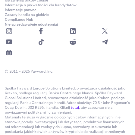
Ustawienia plików cookie
Informacja o prywatności dla kandydatów
Informacje prawne
Zasady handlu na giełdzie
Compliance Hub
Nie sprzedawaj/nie udostępniaj
© 2011 – 2026 Payward, Inc.
Spółka Payward Europe Solutions Limited, prowadząca działalność jako
Kraken, podlega regulacji Banku Centralnego Irlandii. Spółka Payward
Global Solutions Limited, prowadząca działalność jako Kraken, podlega
regulacji Banku Centralnego Irlandii. Adres siedziby: 70 Sir John Rogerson’s
Quay, Dublin, D02 R296, Irlandia. Kliknij
tutaj
, aby zapoznać się z
powiązanymi politykami i ujawnieniami.
Materiały te służą wyłącznie do ogólnych celów informacyjnych i nie
stanowią porady inwestycyjnej lub dotyczącej produktów finansowych
ani rekomendacji lub zachęty do kupna, sprzedaży, stakowania lub
posiadania jakichkolwiek aktywów krypto lub do realizacji określonych