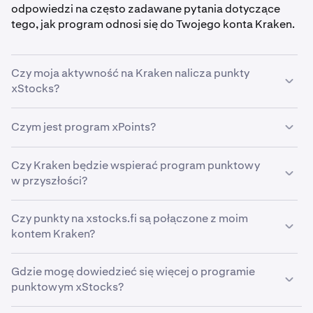
odpowiedzi na często zadawane pytania dotyczące
tego, jak program odnosi się do Twojego konta Kraken.
Czy moja aktywność na Kraken nalicza punkty
xStocks?
Nie. Posiadanie lub handel xStocks na Kraken obecnie
Czym jest program xPoints?
nie nalicza punktów w programie punktowym xStocks.
Program opiera się obecnie wyłącznie na aktywności
Program punktowy xStocks (xPoints) nagradza
Czy Kraken będzie wspierać program punktowy
onchain w ekosystemie.
uczestników za angażowanie się w xStocks poprzez
w przyszłości?
aktywności onchain. Więcej informacji znajdziesz na
xstocks.fi/points
.
Kraken może rozważyć sposoby wsparcia zachęt
Czy punkty na xstocks.fi są połączone z moim
ekosystemu xStocks na późniejszym etapie. Śledź
kontem Kraken?
oficjalne kanały Kraken, aby być na bieżąco z
aktualizacjami.
Nie. Program punktowy xStocks działa niezależnie od
Gdzie mogę dowiedzieć się więcej o programie
Twojego konta Kraken. Punkty zdobyte poprzez
punktowym xStocks?
aktywność onchain nie są odzwierciedlone ani
połączone z Kraken.