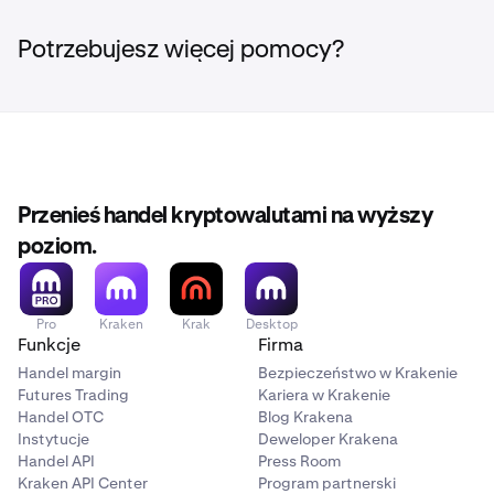
Odwiedź
xstocks.fi/points
, aby uzyskać pełne
szczegóły dotyczące udziału w programie punktowym
Potrzebujesz więcej pomocy?
onchain, a także śledź kanały mediów
społecznościowych xStocks.
Przenieś handel kryptowalutami na wyższy
poziom.
Pro
Kraken
Krak
Desktop
Funkcje
Firma
Handel margin
Bezpieczeństwo w Krakenie
Futures Trading
Kariera w Krakenie
Handel OTC
Blog Krakena
Instytucje
Deweloper Krakena
Handel API
Press Room
Kraken API Center
Program partnerski