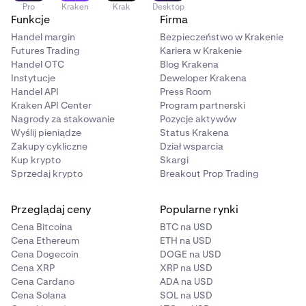
miejsc po przecinku, aby uzyskać ilość tokenów w
Pro
Kraken
Krak
Desktop
Funkcje
Firma
łańcuchu. Może to prowadzić do niewielkich zmian w
ostatecznej wyświetlanej kwocie.
Handel margin
Bezpieczeństwo w Krakenie
Futures Trading
Kariera w Krakenie
Handel OTC
Blog Krakena
Przykład:
Instytucje
Deweloper Krakena
Handel API
Press Room
Kraken API Center
Program partnerski
Składasz zlecenie na zakup 1 TSLAx z mnożnikiem
1
Nagrody za stakowanie
Pozycje aktywów
1,3 → co odpowiada 0,76923076 tokenów w
Wyślij pieniądze
Status Krakena
łańcuchu.
Zakupy cykliczne
Dział wsparcia
Kup krypto
To odpowiada 0,99999999 TSLAx, a nie dokładnie 1.
Skargi
2
Sprzedaj krypto
Breakout Prop Trading
Przeglądaj ceny
Popularne rynki
Cena Bitcoina
BTC na USD
Cena Ethereum
ETH na USD
Cena Dogecoin
DOGE na USD
Cena XRP
XRP na USD
Cena Cardano
ADA na USD
Cena Solana
SOL na USD