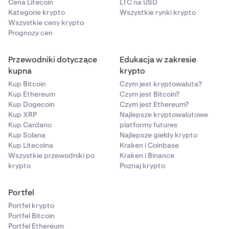
Cena Litecoin
LTC na USD
Kategorie krypto
Wszystkie rynki krypto
Wszystkie ceny krypto
Prognozy cen
Przewodniki dotyczące
Edukacja w zakresie
kupna
krypto
Kup Bitcoin
Czym jest kryptowaluta?
Kup Ethereum
Czym jest Bitcoin?
Kup Dogecoin
Czym jest Ethereum?
Kup XRP
Najlepsze kryptowalutowe
Kup Cardano
platformy futures
Kup Solana
Najlepsze giełdy krypto
Kup Litecoina
Kraken i Coinbase
Wszystkie przewodniki po
Kraken i Binance
krypto
Poznaj krypto
Portfel
Portfel krypto
Portfel Bitcoin
Portfel Ethereum