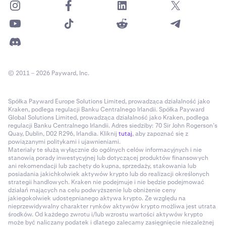
© 2011 – 2026 Payward, Inc.
Spółka Payward Europe Solutions Limited, prowadząca działalność jako
Kraken, podlega regulacji Banku Centralnego Irlandii. Spółka Payward
Global Solutions Limited, prowadząca działalność jako Kraken, podlega
regulacji Banku Centralnego Irlandii. Adres siedziby: 70 Sir John Rogerson’s
Quay, Dublin, D02 R296, Irlandia. Kliknij
tutaj
, aby zapoznać się z
powiązanymi politykami i ujawnieniami.
Materiały te służą wyłącznie do ogólnych celów informacyjnych i nie
stanowią porady inwestycyjnej lub dotyczącej produktów finansowych
ani rekomendacji lub zachęty do kupna, sprzedaży, stakowania lub
posiadania jakichkolwiek aktywów krypto lub do realizacji określonych
strategii handlowych. Kraken nie podejmuje i nie będzie podejmować
działań mających na celu podwyższenie lub obniżenie ceny
jakiegokolwiek udostępnianego aktywa krypto. Ze względu na
nieprzewidywalny charakter rynków aktywów krypto możliwa jest utrata
środków. Od każdego zwrotu i/lub wzrostu wartości aktywów krypto
może być naliczany podatek i dlatego zalecamy zasięgnięcie niezależnej