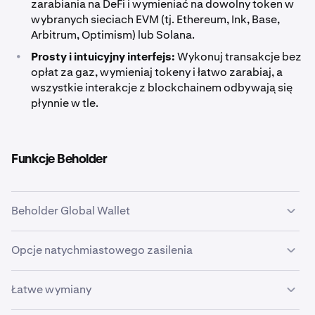
zarabiania na DeFi i wymieniać na dowolny token w
wybranych sieciach EVM (tj. Ethereum, Ink, Base,
Arbitrum, Optimism) lub Solana.
•
Prosty i intuicyjny interfejs:
Wykonuj transakcje bez
opłat za gaz, wymieniaj tokeny i łatwo zarabiaj, a
wszystkie interakcje z blockchainem odbywają się
płynnie w tle.
Funkcje Beholder
Beholder Global Wallet
Twój Beholder Global Wallet umożliwia bezpieczne
Opcje natychmiastowego zasilenia
przechowywanie, zarządzanie i wykorzystywanie
Twoich aktywów cyfrowych. Po utworzeniu możesz
Zasilenie Twojego Beholder Global Wallet jest proste i
Łatwe wymiany
używać tego portfela w różnych zdecentralizowanych
szybkie. Opcje obejmują:
aplikacjach, takich jak Uniswap czy Aave, rozszerzając