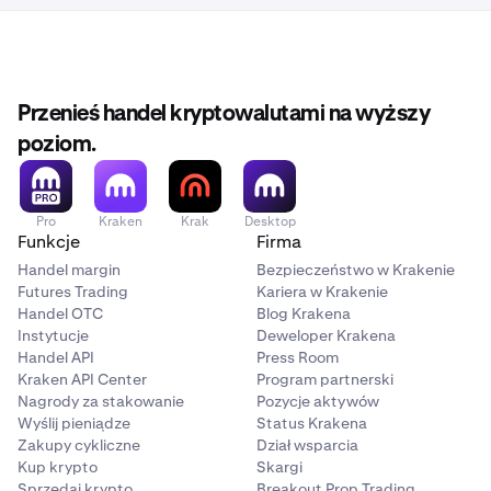
Przenieś handel kryptowalutami na wyższy
poziom.
Pro
Kraken
Krak
Desktop
Funkcje
Firma
Handel margin
Bezpieczeństwo w Krakenie
Futures Trading
Kariera w Krakenie
Handel OTC
Blog Krakena
Instytucje
Deweloper Krakena
Handel API
Press Room
Kraken API Center
Program partnerski
Nagrody za stakowanie
Pozycje aktywów
Wyślij pieniądze
Status Krakena
Zakupy cykliczne
Dział wsparcia
Kup krypto
Skargi
Sprzedaj krypto
Breakout Prop Trading