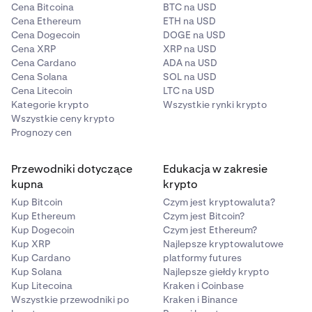
Cena Bitcoina
BTC na USD
giełdowy pozostaje WAR.
Cena Ethereum
ETH na USD
Cena Dogecoin
DOGE na USD
Skąd będę wiedzieć, kiedy rozpocznie się handel? (Po
Cena XRP
XRP na USD
migracji)
Cena Cardano
ADA na USD
Cena Solana
SOL na USD
Otrzymasz powiadomienie e-mail, możesz również
Cena Litecoin
LTC na USD
okresowo sprawdzać ten artykuł pomocy, ponieważ
Kategorie krypto
Wszystkie rynki krypto
zostanie on zaktualizowany po wznowieniu handlu.
Wszystkie ceny krypto
Prognozy cen
Przewodniki dotyczące
Edukacja w zakresie
kupna
krypto
Kup Bitcoin
Czym jest kryptowaluta?
Kup Ethereum
Czym jest Bitcoin?
Kup Dogecoin
Czym jest Ethereum?
Kup XRP
Najlepsze kryptowalutowe
Kup Cardano
platformy futures
Kup Solana
Najlepsze giełdy krypto
Kup Litecoina
Kraken i Coinbase
Wszystkie przewodniki po
Kraken i Binance