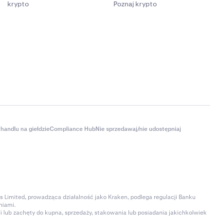
krypto
Poznaj krypto
handlu na giełdzie
Compliance Hub
Nie sprzedawaj/nie udostępniaj
s Limited, prowadząca działalność jako Kraken, podlega regulacji Banku
niami.
 lub zachęty do kupna, sprzedaży, stakowania lub posiadania jakichkolwiek