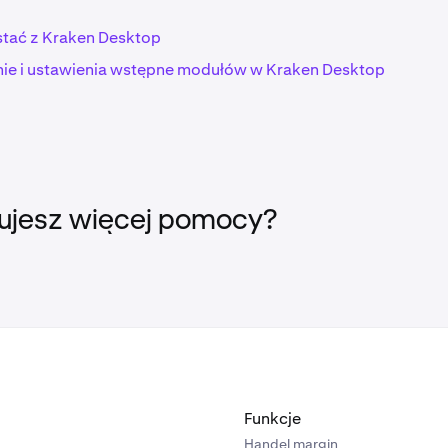
bez ręcznego dostosowywania każdego wykresu.
nie modułów
: Jeśli chcesz
przywrócić moduł do ustawień d
stać z Kraken Desktop
 zrobić, wchodząc w ustawienia modułu i wybierając opcję 
domyślnych.
e i ustawienia wstępne modułów w Kraken Desktop
ujesz więcej pomocy?
Funkcje
Handel margin