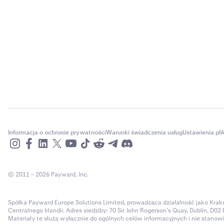
Informacja o ochronie prywatności
Warunki świadczenia usług
Ustawienia pl
© 2011 – 2026 Payward, Inc.
Spółka Payward Europe Solutions Limited, prowadząca działalność jako Kraken
Centralnego Irlandii. Adres siedziby: 70 Sir John Rogerson’s Quay, Dublin, D02 R
Materiały te służą wyłącznie do ogólnych celów informacyjnych i nie stanow