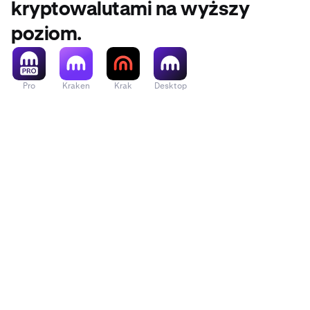
kryptowalutami na wyższy
poziom.
Pro
Kraken
Krak
Desktop