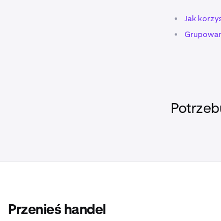
obok siebie 
•
Resetowa
•
Jak korzy
możesz to
•
ustawień 
Grupowani
Potrzeb
Przenieś handel