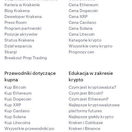
Kariera w Krakenie
Cena Ethereum
Blog Krakena
Cena Dogecoin
Deweloper Krakena
Cena XRP
Press Room
Cena Cardano
Program partnerski
Cena Solana
Pozycje aktywów
Cena Litecoin
Status Krakena
Kategorie krypto
Dział wsparcia
Wszystkie ceny krypto
Skargi
Prognozy cen
Breakout Prop Trading
Przewodniki dotyczące
Edukacja w zakresie
kupna
krypto
Kup Bitcoin
Czym jest kryptowaluta?
Kup Ethereum
Czym jest Bitcoin?
Kup Dogecoin
Czym jest Ethereum?
Kup XRP
Najlepsze kryptowalutowe
Kup Cardano
platformy futures
Kup Solana
Najlepsze giełdy krypto
Kup Litecoina
Kraken i Coinbase
Wszystkie przewodniki po
Kraken i Binance