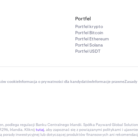
Portfel
Portfel krypto
Portfel Bitcoin
Portfel Ethereum
Portfel Solana
Portfel USDT
ików cookie
Informacja o prywatności dla kandydatów
Informacje prawne
Zasady 
, podlega regulacji Banku Centralnego Irlandii. Spółka Payward Global Solution
296, Irlandia. Kliknij
tutaj
, aby zapoznać się z powiązanymi politykami i ujawnie
ią porady inwestycyjnej lub dotyczącej produktów finansowych ani rekomendacji