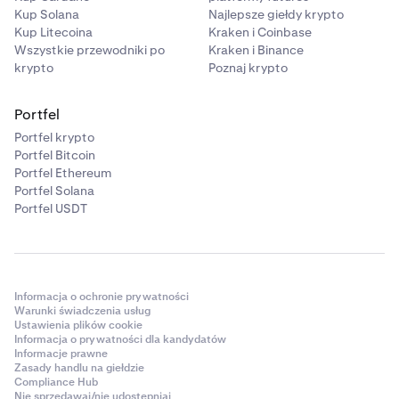
Kup Solana
Najlepsze giełdy krypto
❌
Kup Litecoina
Kraken i Coinbase
Wszystkie przewodniki po
Kraken i Binance
❌
krypto
Poznaj krypto
Avalanche
Portfel
Portfel krypto
❌
Portfel Bitcoin
❌
Portfel Ethereum
Portfel Solana
Portfel USDT
Informacja o ochronie prywatności
Warunki świadczenia usług
Ustawienia plików cookie
Informacja o prywatności dla kandydatów
Informacje prawne
Zasady handlu na giełdzie
Compliance Hub
Nie sprzedawaj/nie udostępniaj