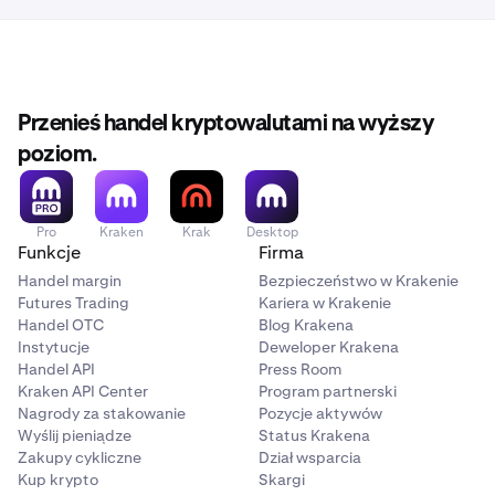
Możesz dostosować to ustawienie w sekcji „Kurs”
wyceny, naciskając ikonę ołówka i wybierając między
0,5%, 1%, 3% a własnym niestandardowym procentem.
Arbitrum
Domyślne ustawienie to 0,5%.
✅
Przenieś handel kryptowalutami na wyższy
✅
poziom.
Base
Pro
Kraken
Krak
Desktop
Funkcje
Firma
✅
Handel margin
Bezpieczeństwo w Krakenie
✅
Futures Trading
Kariera w Krakenie
Handel OTC
Blog Krakena
Instytucje
Deweloper Krakena
Polygon
Handel API
Press Room
Kraken API Center
Program partnerski
✅
Nagrody za stakowanie
Pozycje aktywów
Wyślij pieniądze
Status Krakena
✅
Zakupy cykliczne
Dział wsparcia
Kup krypto
Skargi