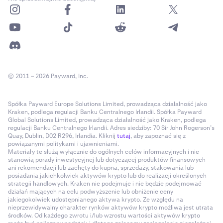
© 2011 – 2026 Payward, Inc.
Spółka Payward Europe Solutions Limited, prowadząca działalność jako
Kraken, podlega regulacji Banku Centralnego Irlandii. Spółka Payward
Global Solutions Limited, prowadząca działalność jako Kraken, podlega
regulacji Banku Centralnego Irlandii. Adres siedziby: 70 Sir John Rogerson’s
Quay, Dublin, D02 R296, Irlandia. Kliknij
tutaj
, aby zapoznać się z
powiązanymi politykami i ujawnieniami.
Materiały te służą wyłącznie do ogólnych celów informacyjnych i nie
stanowią porady inwestycyjnej lub dotyczącej produktów finansowych
ani rekomendacji lub zachęty do kupna, sprzedaży, stakowania lub
posiadania jakichkolwiek aktywów krypto lub do realizacji określonych
strategii handlowych. Kraken nie podejmuje i nie będzie podejmować
działań mających na celu podwyższenie lub obniżenie ceny
jakiegokolwiek udostępnianego aktywa krypto. Ze względu na
nieprzewidywalny charakter rynków aktywów krypto możliwa jest utrata
środków. Od każdego zwrotu i/lub wzrostu wartości aktywów krypto