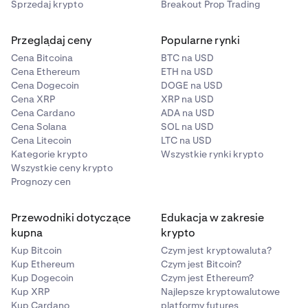
Sprzedaj krypto
Breakout Prop Trading
Blast
Przeglądaj ceny
Popularne rynki
✅
Cena Bitcoina
BTC na USD
✅
Cena Ethereum
ETH na USD
Cena Dogecoin
DOGE na USD
Cena XRP
XRP na USD
Linea
Cena Cardano
ADA na USD
Cena Solana
SOL na USD
✅
Cena Litecoin
LTC na USD
Kategorie krypto
Wszystkie rynki krypto
✅
Wszystkie ceny krypto
Prognozy cen
Solana
Przewodniki dotyczące
Edukacja w zakresie
❌
kupna
krypto
Kup Bitcoin
Czym jest kryptowaluta?
❌
Kup Ethereum
Czym jest Bitcoin?
Kup Dogecoin
Czym jest Ethereum?
Kup XRP
Najlepsze kryptowalutowe
Bitcoin
Kup Cardano
platformy futures