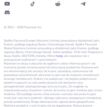
© 2011 – 2026 Payward, Inc.
Spółka Payward Europe Solutions Limited, prowadząca działalność jako
Kraken, podlega regulacji Banku Centralnego Irlandii. Spółka Payward
Global Solutions Limited, prowadząca działalność jako Kraken, podlega
regulacji Banku Centralnego Irlandii. Adres siedziby: 70 Sir John Rogerson’s
Quay, Dublin, D02 R296, Irlandia. Kliknij
tutaj
, aby zapoznać się z
powiązanymi politykami i ujawnieniami.
Materiały te służą wyłącznie do ogólnych celów informacyjnych i nie
stanowią porady inwestycyjnej lub dotyczącej produktów finansowych
ani rekomendacji lub zachęty do kupna, sprzedaży, stakowania lub
posiadania jakichkolwiek aktywów krypto lub do realizacji określonych
strategii handlowych. Kraken nie podejmuje i nie będzie podejmować
działań mających na celu podwyższenie lub obniżenie ceny
jakiegokolwiek udostępnianego aktywa krypto. Ze względu na
nieprzewidywalny charakter rynków aktywów krypto możliwa jest utrata
środków. Od każdego zwrotu i/lub wzrostu wartości aktywów krypto
może być naliczany podatek i dlatego zalecamy zasięgnięcie niezależnej
porady podatkowej. Mogą obowiązywać ograniczenia geograficzne.
Niektóre produkty i rynki krypto nie są regulowane. Status prawny