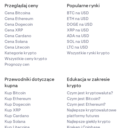
Przeglądaj ceny
Popularne rynki
Kliknij przycisk
Zapisz zmiany
.
6
Cena Bitcoina
BTC na USD
Cena Ethereum
ETH na USD
Cena Dogecoin
DOGE na USD
Cena XRP
XRP na USD
Cena Cardano
ADA na USD
Cena Solana
SOL na USD
Cena Litecoin
LTC na USD
Kategorie krypto
Wszystkie rynki krypto
Wszystkie ceny krypto
Prognozy cen
Przewodniki dotyczące
Edukacja w zakresie
kupna
krypto
Kup Bitcoin
Czym jest kryptowaluta?
Kup Ethereum
Czym jest Bitcoin?
Kup Dogecoin
Czym jest Ethereum?
Kup XRP
Najlepsze kryptowalutowe
Kup Cardano
platformy futures
Kup Solana
Najlepsze giełdy krypto
Kup Litecoina
Kraken i Coinbase