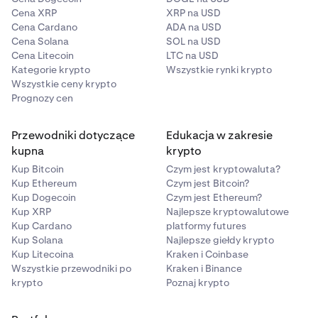
Cena XRP
XRP na USD
Cena Cardano
ADA na USD
Cena Solana
SOL na USD
Cena Litecoin
LTC na USD
Kategorie krypto
Wszystkie rynki krypto
Wszystkie ceny krypto
Prognozy cen
Przewodniki dotyczące
Edukacja w zakresie
kupna
krypto
Kup Bitcoin
Czym jest kryptowaluta?
Kup Ethereum
Czym jest Bitcoin?
Kup Dogecoin
Czym jest Ethereum?
Kup XRP
Najlepsze kryptowalutowe
Kup Cardano
platformy futures
Kup Solana
Najlepsze giełdy krypto
Kup Litecoina
Kraken i Coinbase
Wszystkie przewodniki po
Kraken i Binance
krypto
Poznaj krypto