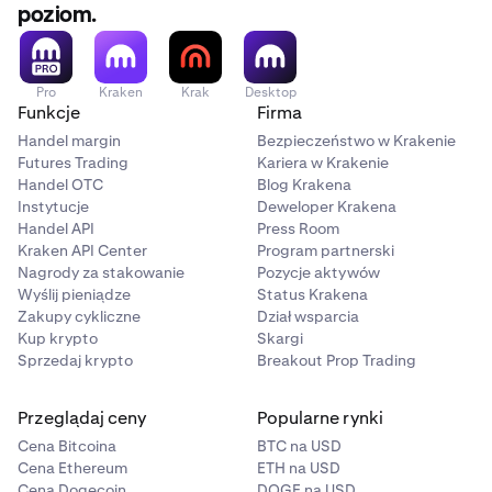
Otrzymujesz wiadomość e-mail i powiadomienie w
poziom.
aplikacji z powodem naruszenia, znacznikiem czasu
i Twoim kapitałem w momencie naruszenia.
Pro
Kraken
Krak
Desktop
Proces ten jest automatyczny i odbywa się w czasie
Funkcje
Firma
rzeczywistym. Nie ma ostrzeżenia przed
Handel margin
Bezpieczeństwo w Krakenie
uruchomieniem naruszenia. Aby dowiedzieć się więcej o
Futures Trading
Kariera w Krakenie
tym, co dzieje się po naruszeniu, zobacz
Co dzieje się,
Handel OTC
Blog Krakena
gdy Twoje konto zostanie naruszone
.
Instytucje
Deweloper Krakena
Handel API
Press Room
Kraken API Center
Program partnerski
Nagrody za stakowanie
Pozycje aktywów
Wyślij pieniądze
Status Krakena
Zakupy cykliczne
Dział wsparcia
Kup krypto
Skargi
Sprzedaj krypto
Breakout Prop Trading
Przeglądaj ceny
Popularne rynki
Cena Bitcoina
BTC na USD
Cena Ethereum
ETH na USD
Cena Dogecoin
DOGE na USD