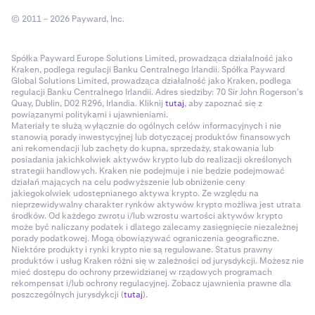
© 2011 – 2026 Payward, Inc.
Spółka Payward Europe Solutions Limited, prowadząca działalność jako
Kraken, podlega regulacji Banku Centralnego Irlandii. Spółka Payward
Global Solutions Limited, prowadząca działalność jako Kraken, podlega
regulacji Banku Centralnego Irlandii. Adres siedziby: 70 Sir John Rogerson’s
Quay, Dublin, D02 R296, Irlandia. Kliknij
tutaj
, aby zapoznać się z
powiązanymi politykami i ujawnieniami.
Materiały te służą wyłącznie do ogólnych celów informacyjnych i nie
stanowią porady inwestycyjnej lub dotyczącej produktów finansowych
ani rekomendacji lub zachęty do kupna, sprzedaży, stakowania lub
posiadania jakichkolwiek aktywów krypto lub do realizacji określonych
strategii handlowych. Kraken nie podejmuje i nie będzie podejmować
działań mających na celu podwyższenie lub obniżenie ceny
jakiegokolwiek udostępnianego aktywa krypto. Ze względu na
nieprzewidywalny charakter rynków aktywów krypto możliwa jest utrata
środków. Od każdego zwrotu i/lub wzrostu wartości aktywów krypto
może być naliczany podatek i dlatego zalecamy zasięgnięcie niezależnej
porady podatkowej. Mogą obowiązywać ograniczenia geograficzne.
Niektóre produkty i rynki krypto nie są regulowane. Status prawny
produktów i usług Kraken różni się w zależności od jurysdykcji. Możesz nie
mieć dostępu do ochrony przewidzianej w rządowych programach
rekompensat i/lub ochrony regulacyjnej. Zobacz ujawnienia prawne dla
poszczególnych jurysdykcji (
tutaj
).