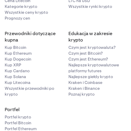
Cena Litecoin
LTC na USD
wyświetlają przycisk „Poproś o wypłatę”.
Kategorie krypto
Wszystkie rynki krypto
Wszystkie ceny krypto
Otwarte pozycje:
Poniżej wykresu, tabela Otwarte
Prognozy cen
pozycje pokazuje wszystkie Twoje aktualnie otwarte
pozycje. Każdy wiersz zawiera:
Przewodniki dotyczące
Edukacja w zakresie
Rynek (para handlowa z ikoną)
kupna
krypto
Kup Bitcoin
Czym jest kryptowaluta?
Strona (Kup lub Sprzedaj)
Kup Ethereum
Czym jest Bitcoin?
Ilość otwarta
Kup Dogecoin
Czym jest Ethereum?
Kup XRP
Najlepsze kryptowalutowe
Cena otwarcia
Kup Cardano
platformy futures
Kup Solana
Najlepsze giełdy krypto
Bieżąca cena
Kup Litecoina
Kraken i Coinbase
Wartość (bieżąca wartość nominalna)
Wszystkie przewodniki po
Kraken i Binance
krypto
Poznaj krypto
UP&L
TP/SL (poziomy Take Profit i Stop Loss, z opcjami
Portfel
Dodaj, Edytuj lub Usuń)
Portfel krypto
Portfel Bitcoin
Możesz edytować TP/SL pozycji bezpośrednio z tej
Portfel Ethereum