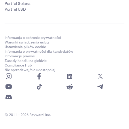
tabeli za pomocą ikony edycji lub zamknąć pozycję za
Portfel Solana
pomocą ikony zamknięcia.
Portfel USDT
Zamknięte pozycje:
Poniżej otwartych pozycji, tabela
Zamknięte pozycje pokazuje Twoje poprzednio
zamknięte pozycje z:
Informacja o ochronie prywatności
Rynek
Warunki świadczenia usług
Ustawienia plików cookie
Strona
Informacja o prywatności dla kandydatów
Informacje prawne
Zasady handlu na giełdzie
Ilość otwarta
Compliance Hub
Nie sprzedawaj/nie udostępniaj
Cena otwarcia
Bieżąca cena
Wartość
RP&L (zrealizowany zysk i strata)
© 2011 – 2026 Payward, Inc.