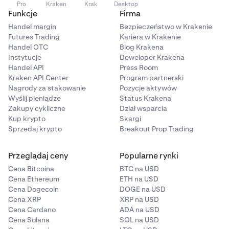
Pro
Kraken
Krak
Desktop
3M, 6M, 1R lub Wszystkie.
wyświetlają swoje ostateczne metryki w celach
Funkcje
Firma
informacyjnych.
Panel szczegółów:
Po prawej stronie strony Portfolio
Handel margin
Bezpieczeństwo w Krakenie
panel Szczegóły pokazuje te same pola, co widżet
Futures Trading
Kariera w Krakenie
Możesz także kliknąć „Kup nową ewaluację” w prawym
Handel OTC
Blog Krakena
Portfolio na stronie Trade:
górnym rogu, aby zakupić nową ewaluację
Instytucje
Deweloper Krakena
bezpośrednio z tej strony.
Saldo
Handel API
Press Room
Kraken API Center
Program partnerski
Całkowity kapitał
Nagrody za stakowanie
Pozycje aktywów
Wyślij pieniądze
Status Krakena
UP&L
Zakupy cykliczne
Dział wsparcia
Dzienny limit strat
Kup krypto
Skargi
Sprzedaj krypto
Breakout Prop Trading
Limit obsunięcia
Wykorzystany depozyt zabezpieczający
Przeglądaj ceny
Popularne rynki
Cena Bitcoina
BTC na USD
Dostępny depozyt zabezpieczający
Cena Ethereum
ETH na USD
Poziom depozytu zabezpieczającego %
Cena Dogecoin
DOGE na USD
Cena XRP
XRP na USD
Dostępne do wypłaty (tylko konta zafundowane)
Cena Cardano
ADA na USD
Cena Solana
SOL na USD
Poniżej panelu Szczegóły, konta zafundowane