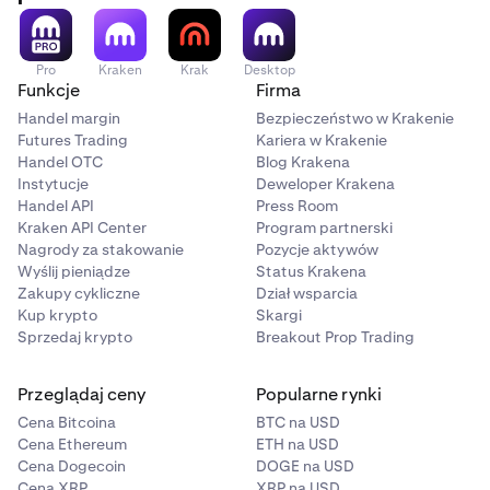
Różni się w zależności od planu
Pro
Kraken
Krak
Desktop
Funkcje
Firma
50 000 USD
Handel margin
Bezpieczeństwo w Krakenie
Futures Trading
Kariera w Krakenie
1 500 $
Handel OTC
Blog Krakena
Różni się w zależności od planu
Instytucje
Deweloper Krakena
Handel API
Press Room
Różni się w zależności od planu
Kraken API Center
Program partnerski
Nagrody za stakowanie
Pozycje aktywów
Wyślij pieniądze
Status Krakena
100 000 USD
Zakupy cykliczne
Dział wsparcia
Kup krypto
Skargi
3000 USD
Sprzedaj krypto
Breakout Prop Trading
Różni się w zależności od planu
Przeglądaj ceny
Popularne rynki
Zależy od planu
Cena Bitcoina
BTC na USD
Cena Ethereum
ETH na USD
Cena Dogecoin
DOGE na USD
200 000 $
Cena XRP
XRP na USD