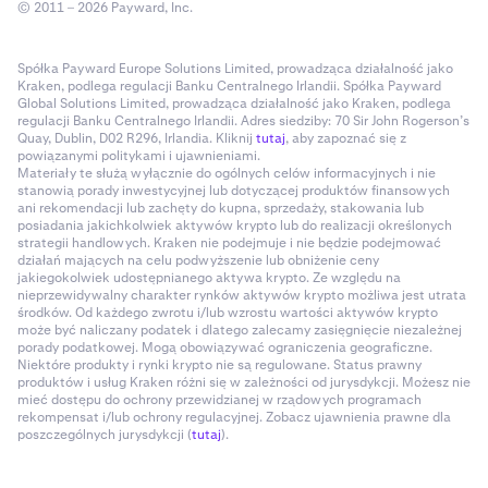
© 2011 – 2026 Payward, Inc.
Spółka Payward Europe Solutions Limited, prowadząca działalność jako
Kraken, podlega regulacji Banku Centralnego Irlandii. Spółka Payward
Global Solutions Limited, prowadząca działalność jako Kraken, podlega
regulacji Banku Centralnego Irlandii. Adres siedziby: 70 Sir John Rogerson’s
Quay, Dublin, D02 R296, Irlandia. Kliknij
tutaj
, aby zapoznać się z
powiązanymi politykami i ujawnieniami.
Materiały te służą wyłącznie do ogólnych celów informacyjnych i nie
stanowią porady inwestycyjnej lub dotyczącej produktów finansowych
ani rekomendacji lub zachęty do kupna, sprzedaży, stakowania lub
posiadania jakichkolwiek aktywów krypto lub do realizacji określonych
strategii handlowych. Kraken nie podejmuje i nie będzie podejmować
działań mających na celu podwyższenie lub obniżenie ceny
jakiegokolwiek udostępnianego aktywa krypto. Ze względu na
nieprzewidywalny charakter rynków aktywów krypto możliwa jest utrata
środków. Od każdego zwrotu i/lub wzrostu wartości aktywów krypto
może być naliczany podatek i dlatego zalecamy zasięgnięcie niezależnej
porady podatkowej. Mogą obowiązywać ograniczenia geograficzne.
Niektóre produkty i rynki krypto nie są regulowane. Status prawny
produktów i usług Kraken różni się w zależności od jurysdykcji. Możesz nie
mieć dostępu do ochrony przewidzianej w rządowych programach
rekompensat i/lub ochrony regulacyjnej. Zobacz ujawnienia prawne dla
poszczególnych jurysdykcji (
tutaj
).