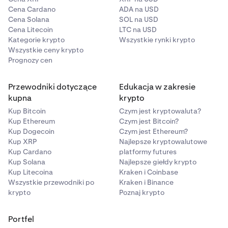
Cena Cardano
ADA na USD
6 000 $
Cena Solana
SOL na USD
Cena Litecoin
LTC na USD
Zależy od planu
Kategorie krypto
Wszystkie rynki krypto
Wszystkie ceny krypto
Zależy od planu
Prognozy cen
Uwaga: Konkretne cele zysku, wartości MDD i ceny dla
Przewodniki dotyczące
Edukacja w zakresie
każdego planu są wyświetlane na ekranie zakupu w
kupna
krypto
Kraken Pro. MDL wynosi 3% początkowego salda dla
Kup Bitcoin
Czym jest kryptowaluta?
wszystkich planów.
Kup Ethereum
Czym jest Bitcoin?
Kup Dogecoin
Czym jest Ethereum?
Kup XRP
Najlepsze kryptowalutowe
Kup Cardano
platformy futures
Kup Solana
Najlepsze giełdy krypto
Kup Litecoina
Kraken i Coinbase
Wszystkie przewodniki po
Kraken i Binance
krypto
Poznaj krypto
Portfel