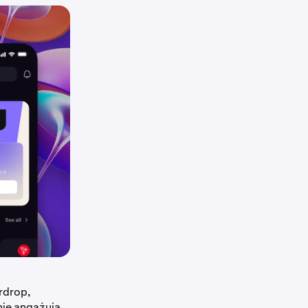
rdrop,
ie angażują