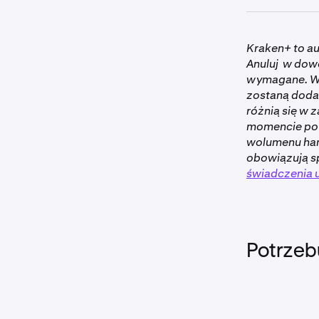
Kraken Drops
•
Klienci z
Kraken+ to a
zweryfiko
Anuluj w dowo
krokami
,
wymagane. W 
•
Twoja sub
zostaną dodan
została a
różnią się w 
•
Aktywność 
momencie po 
wolumenu han
Niedostęp
obowiązują sp
świadczenia 
Potrzeb