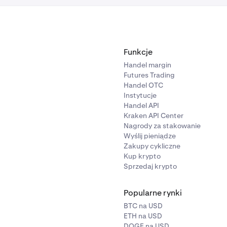
Funkcje
Handel margin
Futures Trading
Handel OTC
Instytucje
Handel API
Kraken API Center
Nagrody za stakowanie
Wyślij pieniądze
Zakupy cykliczne
Kup krypto
Sprzedaj krypto
Popularne rynki
BTC na USD
ETH na USD
DOGE na USD