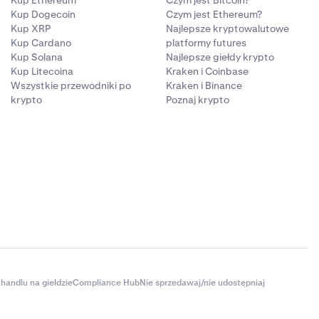
Kup Dogecoin
Czym jest Ethereum?
Kup XRP
Najlepsze kryptowalutowe
Kup Cardano
platformy futures
Kup Solana
Najlepsze giełdy krypto
Kup Litecoina
Kraken i Coinbase
Wszystkie przewodniki po
Kraken i Binance
krypto
Poznaj krypto
handlu na giełdzie
Compliance Hub
Nie sprzedawaj/nie udostępniaj