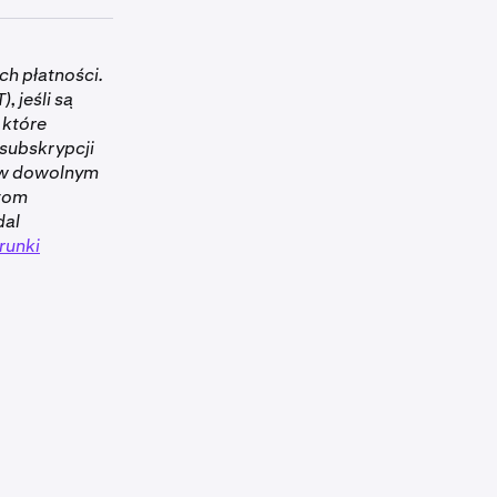
musisz mieć
h płatności.
zgodnie z
tymi
 jeśli są
 które
nacza, że nie
subskrypcji
n w dowolnym
itom
dal
unki