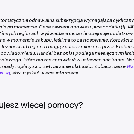
 i nadchodzących airdropach.
 kontami biznesowymi nie kwalifikują się do udziału w Drops–
utomatycznie odnawialna subskrypcja wymagająca cyklicznyc
wane, indywidualne konto, aby być uprawnionym. Postępuj 
lnym momencie. Cena zawiera obowiązujące podatki (tj. VAT),
 aby zweryfikować się w Kraken.
innych regionach wyświetlana cena nie obejmuje podatków,
skrypcja Kraken+ musi być aktywna i w dobrym stanie, co oz
e w momencie zakupu, jeśli ma to zastosowanie. Korzyści z 
nulowana i jest ustawiona na normalne odnowienie.
zależności od regionu i mogą zostać zmienione przez Krake
w Kraken Pro i aplikacji Kraken Pro nie kwalifikuje się.
powiadomieniu. Handel bez opłat podlega miesięcznym lim
dlowego, które można sprawdzić w ustawieniach konta. Na
ne dla klientów w Wielkiej Brytanii
ready i opłaty za przetwarzanie płatności. Zobacz nasze
War
usług
, aby uzyskać więcej informacji.
ujesz więcej pomocy?