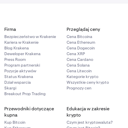
Firma
Przeglądaj ceny
Bezpieczeństwo w Krakenie
Cena Bitcoina
Kariera w Krakenie
Cena Ethereum
Blog Krakena
Cena Dogecoin
Deweloper Krakena
Cena XRP
Press Room
Cena Cardano
Program partnerski
Cena Solana
Pozycje aktywów
Cena Litecoin
Status Krakena
Kategorie krypto
Dział wsparcia
Wszystkie ceny krypto
Skargi
Prognozy cen
Breakout Prop Trading
Przewodniki dotyczące
Edukacja w zakresie
kupna
krypto
Kup Bitcoin
Czym jest kryptowaluta?
Kup Ethereum
Czym jest Bitcoin?