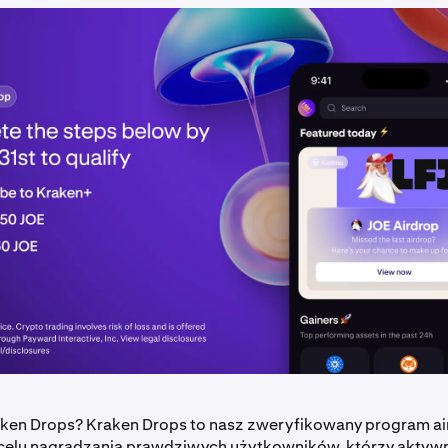
aken Drops? Kraken Drops to nasz zweryfikowany program ai
celu nagradzania prawdziwych użytkowników, którzy aktywn