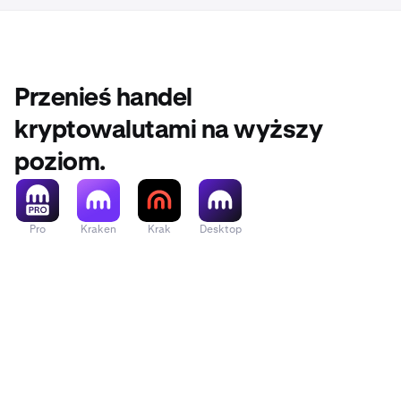
Przenieś handel
kryptowalutami na wyższy
poziom.
Pro
Kraken
Krak
Desktop