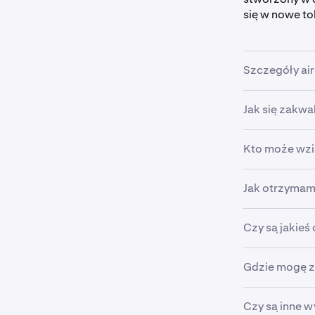
się w nowe to
Szczegóły ai
Jak się zakwa
•
Kwota air
użytkown
•
Okres kwal
Kto może wzi
•
Bądź sub
•
Data aird
•
Handluj co
Jak otrzymam
•
Zweryfiko
•
Dostępne 
•
Trzymaj c
•
Wyklucza 
Uwaga: Tr
Tokeny zostan
Czy są jakieś 
pro.krak
wymagane żad
Otrzymanie a
Gdzie mogę zn
handlu JOE.
Odwiedź
htt
Czy są inne 