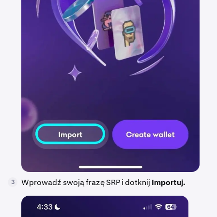
Wprowadź swoją frazę SRP i dotknij
Importuj.
3