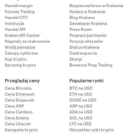
Handel margin
Bezpieczeństwo w Krakenie
Futures Trading
Kariera w Krakenie
Handel OTC
Blog Krakena
Instytucje
Deweloper Krakena
Handel API
Press Room
Kraken API Center
Program partnerski
Nagrody za stakowanie
Pozycje aktywów
Wyślij pieniądze
Status Krakena
Zakupy cykliczne
Dział wsparcia
Kup krypto
Skargi
Sprzedaj krypto
Breakout Prop Trading
Przeglądaj ceny
Popularne rynki
Cena Bitcoina
BTC na USD
Cena Ethereum
ETH na USD
Cena Dogecoin
DOGE na USD
Cena XRP
XRP na USD
Cena Cardano
ADA na USD
Cena Solana
SOL na USD
Cena Litecoin
LTC na USD
Kategorie krypto
Wszystkie rynki krypto