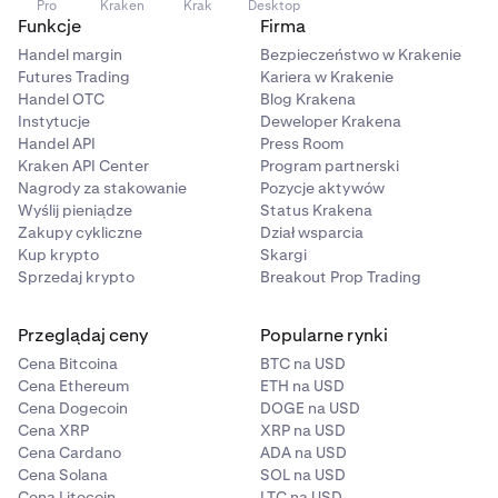
Pro
Kraken
Krak
Desktop
Funkcje
Firma
Handel margin
Bezpieczeństwo w Krakenie
Futures Trading
Kariera w Krakenie
Handel OTC
Blog Krakena
Instytucje
Deweloper Krakena
Handel API
Press Room
Kraken API Center
Program partnerski
Nagrody za stakowanie
Pozycje aktywów
Wyślij pieniądze
Status Krakena
Zakupy cykliczne
Dział wsparcia
Kup krypto
Skargi
Sprzedaj krypto
Breakout Prop Trading
Przeglądaj ceny
Popularne rynki
Cena Bitcoina
BTC na USD
Cena Ethereum
ETH na USD
Cena Dogecoin
DOGE na USD
Cena XRP
XRP na USD
Cena Cardano
ADA na USD
Cena Solana
SOL na USD
Cena Litecoin
LTC na USD